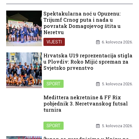
Spektakularna noć u Opuzenu:
Trijumf Crnog puta i nada u
povratak Domagojevog štita u
Neretvu
VIJESTI
6. kolovoza 2026.
Hrvatska U19 reprezentacija stigla
u Plovdiv: Roko Mijić spreman za
Svjetsko prvenstvo
SPORT
5. kolovoza 2026.
Medittera nekretnine & FF Rix
pobjednik 3. Neretvanskog futsal
turnira
SPORT
5. kolovoza 2026.