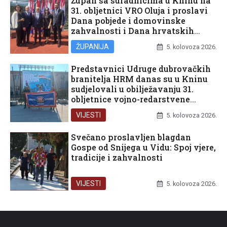
Župan sa suradnicima u Kninu na
31. obljetnici VRO Oluja i proslavi
Dana pobjede i domovinske
zahvalnosti i Dana hrvatskih
branitelja
ŽUPANIJA
5. kolovoza 2026.
Predstavnici Udruge dubrovačkih
branitelja HRM danas su u Kninu
sudjelovali u obilježavanju 31.
obljetnice vojno-redarstvene
operacije Oluja
VIJESTI
5. kolovoza 2026.
Svečano proslavljen blagdan
Gospe od Snijega u Vidu: Spoj vjere,
tradicije i zahvalnosti
VIJESTI
5. kolovoza 2026.