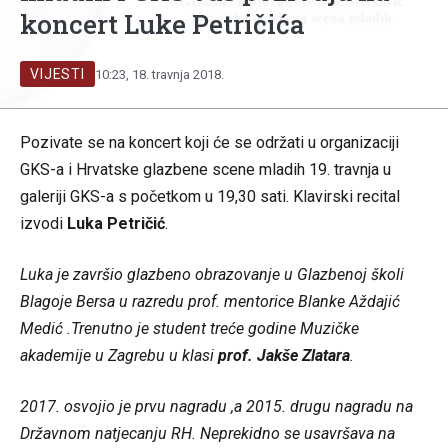
koncert Luke Petričića
VIJESTI
10:23, 18. travnja 2018.
Pozivate se na koncert koji će se održati u organizaciji
GKS-a i Hrvatske glazbene scene mladih 19. travnja u
galeriji GKS-a s početkom u 19,30 sati. Klavirski recital
izvodi
Luka Petričić
.
Luka je završio glazbeno obrazovanje u Glazbenoj školi
Blagoje Bersa u razredu prof. mentorice Blanke Aždajić
Medić .Trenutno je student treće godine Muzičke
akademije u Zagrebu u klasi
prof. Jakše Zlatara
.
2017. osvojio je prvu nagradu ,a 2015. drugu nagradu na
Državnom natjecanju RH. Neprekidno se usavršava na