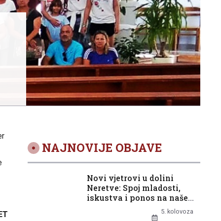
er
NAJNOVIJE OBJAVE
e
Novi vjetrovi u dolini
Neretve: Spoj mladosti,
iskustva i ponos na naše
europske djevojke
5. kolovoza
ET