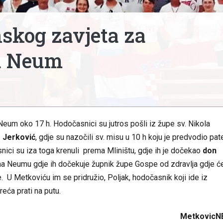
skog zavjeta za
 u Neum
eum oko 17 h. Hodočasnici su jutros pošli iz župe sv. Nikola
 Jerković
, gdje su nazočili sv. misu u 10 h koju je predvodio pat
i su iza toga krenuli prema Mliništu, gdje ih je dočekao
don
ma Neumu gdje ih dočekuje župnik župe Gospe od zdravlja gdje ć
se. U Metkoviću im se pridružio, Poljak, hodočasnik koji ide iz
eća prati na putu.
MetkovicN