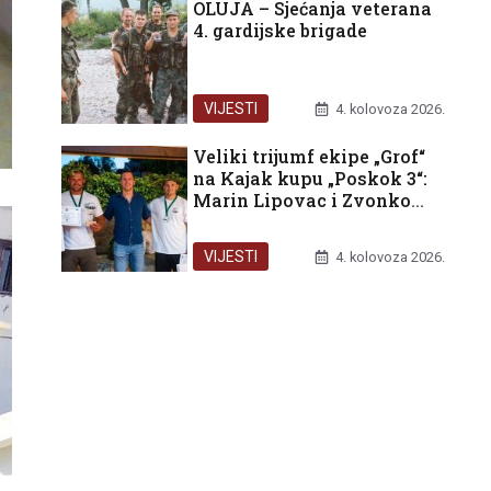
OLUJA – Sjećanja veterana
4. gardijske brigade
VIJESTI
4. kolovoza 2026.
Veliki trijumf ekipe „Grof“
na Kajak kupu „Poskok 3“:
Marin Lipovac i Zvonko
Brljević zlatni u ukupnom
poretku!
VIJESTI
4. kolovoza 2026.