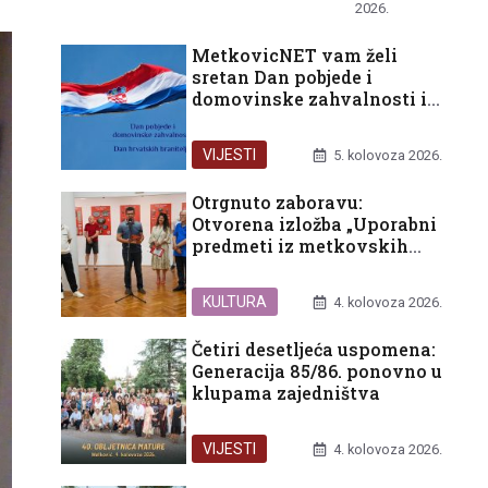
UNCATEGORIZED
2026.
MetkovicNET vam želi
sretan Dan pobjede i
domovinske zahvalnosti i
Dan hrvatskih branitelja!
VIJESTI
5. kolovoza 2026.
Otrgnuto zaboravu:
Otvorena izložba „Uporabni
predmeti iz metkovskih
hotela i druge
dragocjenosti”
KULTURA
4. kolovoza 2026.
Četiri desetljeća uspomena:
Generacija 85/86. ponovno u
klupama zajedništva
VIJESTI
4. kolovoza 2026.