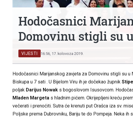
Hodočasnici Marijan
Domovinu stigli su
VIJESTI
16:56, 17. kolovoza 2019.
Hodočasnici Marijanskog zavjeta za Domovinu stigli su u N
Biskupa u 7 sati . U Bijelom Viru ih je dočekao župnik
Stipe
poljak
Darijus Nowak
s bogoslovom Isusovcom. Hodočasnic
Mladen Margeta
s hladnim pićem. Okrijepljeni kreću pre
večerati i prenoćiti. Sutra će krenuti put Orašca iza sv. mi
Poljske prema Dubrovniku, Bariju te do Pompeja. Neka ih sr