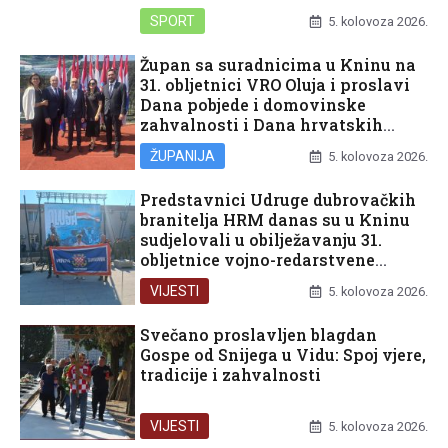
SPORT
5. kolovoza 2026.
Župan sa suradnicima u Kninu na
31. obljetnici VRO Oluja i proslavi
Dana pobjede i domovinske
zahvalnosti i Dana hrvatskih
branitelja
ŽUPANIJA
5. kolovoza 2026.
Predstavnici Udruge dubrovačkih
branitelja HRM danas su u Kninu
sudjelovali u obilježavanju 31.
obljetnice vojno-redarstvene
operacije Oluja
VIJESTI
5. kolovoza 2026.
Svečano proslavljen blagdan
Gospe od Snijega u Vidu: Spoj vjere,
tradicije i zahvalnosti
VIJESTI
5. kolovoza 2026.