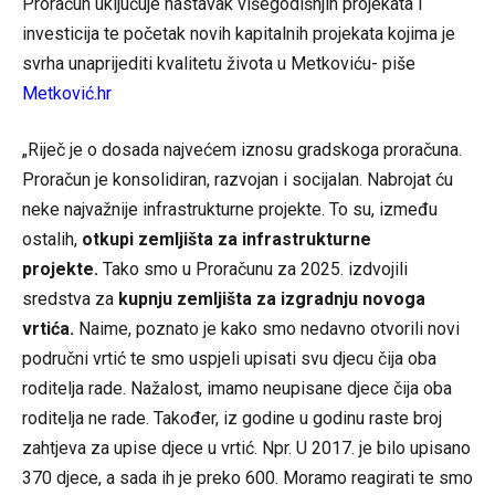
Proračun uključuje nastavak višegodišnjih projekata i
investicija te početak novih kapitalnih projekata kojima je
svrha unaprijediti kvalitetu života u Metkoviću- piše
Metković.hr
„Riječ je o dosada najvećem iznosu gradskoga proračuna.
Proračun je konsolidiran, razvojan i socijalan. Nabrojat ću
neke najvažnije infrastrukturne projekte. To su, između
ostalih,
otkupi zemljišta za infrastrukturne
projekte.
Tako smo u Proračunu za 2025. izdvojili
sredstva za
kupnju zemljišta za izgradnju novoga
vrtića.
Naime, poznato je kako smo nedavno otvorili novi
područni vrtić te smo uspjeli upisati svu djecu čija oba
roditelja rade. Nažalost, imamo neupisane djece čija oba
roditelja ne rade. Također, iz godine u godinu raste broj
zahtjeva za upise djece u vrtić. Npr. U 2017. je bilo upisano
370 djece, a sada ih je preko 600. Moramo reagirati te smo