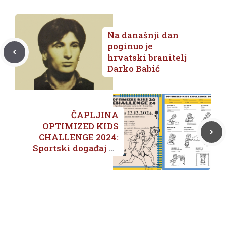
Na današnji dan
poginuo je
hrvatski branitelj
Darko Babić
ČAPLJINA
OPTIMIZED KIDS
CHALLENGE 2024:
Sportski događaj za
djecu koji
promovira zdrav
način života i
otkriva mlade
talente