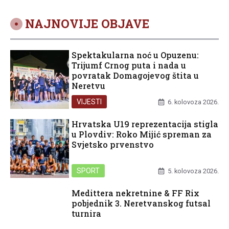
NAJNOVIJE OBJAVE
Spektakularna noć u Opuzenu:
Trijumf Crnog puta i nada u
povratak Domagojevog štita u
Neretvu
VIJESTI
6. kolovoza 2026.
Hrvatska U19 reprezentacija stigla
u Plovdiv: Roko Mijić spreman za
Svjetsko prvenstvo
SPORT
5. kolovoza 2026.
Medittera nekretnine & FF Rix
pobjednik 3. Neretvanskog futsal
turnira