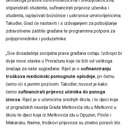
školskoga pribora osnovnoškolcima i srednjoškolcima,
stipendirati studente, sufinancirati prijevoz učenika i
studenta, isplaćivati božićnice i uskrsnice umirovljenicima.
Također, Grad će nastaviti i s izdvajanjem za poboljšanje
zdravstvene zaštite građana te programima potpora za
poljoprivrednike i poduzetnike.
„Sva dosadašnja socijalna prava građana ostaju. Izdvojio bi
dvije nove stavke u Proračunu koje će biti od velikoga
značaja za naše sugrađane. Riječ je o
sufinanciranju
troškova medicinski pomognute oplodnje
, pri čemu
ćemo ići s javnim pozivom. Također, novost je kako
ćemo
sufinancirati prijevoz učenika do punoga
iznosa.
Riječ je o učenicima srednjih škola, i to djeci koja
iz prigradskih naselja Grada Metkovića idu u Metković u
školu te djeci koja iz Metkovića idu u Opuzen, Ploče i
Makarsku. Naime, troškovi prijevoza su znatno porasli što