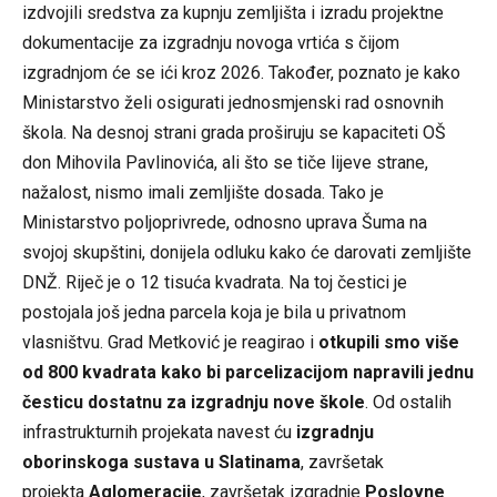
izdvojili sredstva za kupnju zemljišta i izradu projektne
dokumentacije za izgradnju novoga vrtića s čijom
izgradnjom će se ići kroz 2026. Također, poznato je kako
Ministarstvo želi osigurati jednosmjenski rad osnovnih
škola. Na desnoj strani grada proširuju se kapaciteti OŠ
don Mihovila Pavlinovića, ali što se tiče lijeve strane,
nažalost, nismo imali zemljište dosada. Tako je
Ministarstvo poljoprivrede, odnosno uprava Šuma na
svojoj skupštini, donijela odluku kako će darovati zemljište
DNŽ. Riječ je o 12 tisuća kvadrata. Na toj čestici je
postojala još jedna parcela koja je bila u privatnom
vlasništvu. Grad Metković je reagirao i
otkupili smo više
od 800 kvadrata kako bi parcelizacijom napravili jednu
česticu dostatnu za izgradnju nove škole
. Od ostalih
infrastrukturnih projekata navest ću
izgradnju
oborinskoga sustava u Slatinama
, završetak
projekta
Aglomeracije
, završetak izgradnje
Poslovne