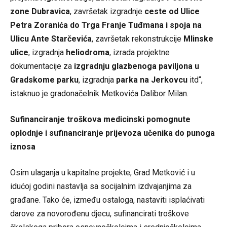
zone Dubravica
, završetak izgradnje
ceste od Ulice
Petra Zoranića do Trga Franje Tuđmana i spoja na
Ulicu Ante Starčevića
, završetak rekonstrukcije
Mlinske
ulice
, izgradnja
heliodroma
, izrada projektne
dokumentacije za
izgradnju glazbenoga paviljona u
Gradskome parku
, izgradnja
parka na Jerkovcu
itd“,
istaknuo je gradonačelnik Metkovića Dalibor Milan.
Sufinanciranje troškova medicinski pomognute
oplodnje i sufinanciranje prijevoza učenika do punoga
iznosa
Osim ulaganja u kapitalne projekte, Grad Metković i u
idućoj godini nastavlja sa socijalnim izdvajanjima za
građane. Tako će, između ostaloga, nastaviti isplaćivati
darove za novorođenu djecu, sufinancirati troškove