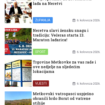
lađa na Neretvi
ŽUPANIJA
6. kolovoza 2026.
Neretva slavi žensku snagu i
tradiciju: Večeras starta 13.
Maraton lađarica!
SPORT
6. kolovoza 2026.
Trgovine Metkovke za vas rade i
ove nedjelje na sljedećim
lokacijama
VIJESTI
6. kolovoza 2026.
Metkovski vatrogasci uspješno
obranili brdo Borut od vatrene
stihije