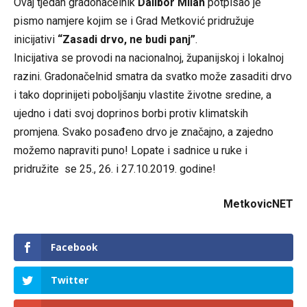
Ovaj tjedan gradonačelnik
Dalibor Milan
potpisao je
pismo namjere kojim se i Grad Metković pridružuje
inicijativi
“Zasadi drvo, ne budi panj”
.
Inicijativa se provodi na nacionalnoj, županijskoj i lokalnoj
razini. Gradonačelnid smatra da svatko može zasaditi drvo
i tako doprinijeti poboljšanju vlastite životne sredine, a
ujedno i dati svoj doprinos borbi protiv klimatskih
promjena. Svako posađeno drvo je značajno, a zajedno
možemo napraviti puno! Lopate i sadnice u ruke i
pridružite se 25., 26. i 27.10.2019. godine!
MetkovicNET
Facebook
Twitter