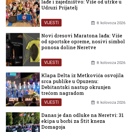
lađe i zajedništvo: Više od utrke u
Udruzi Prijatelj
VIJESTI
8. kolovoza 2026.
Novi dresovi Maratona lađa: Više
od sportske opreme, nosivi simbol
ponosa doline Neretve
VIJESTI
8. kolovoza 2026.
Klapa Delta iz Metkovića osvojila
srca publike u Opuzenu:
Debitantski nastup okrunjen
trećom nagradom
VIJESTI
8. kolovoza 2026.
Danas je dan odluke na Neretvi: 31
ekipa u borbi za Štit kneza
Domagoja