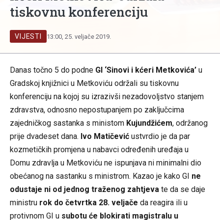
tiskovnu konferenciju
VIJESTI
13:00, 25. veljače 2019.
Danas točno 5 do podne
GI ‘Sinovi i kćeri Metkovića’
u
Gradskoj knjižnici u Metkoviću održali su tiskovnu
konferenciju na kojoj su izrazivši nezadovoljstvo stanjem
zdravstva, odnosno nepostupanjem po zaključcima
zajedničkog sastanka s ministom
Kujundžićem
, održanog
prije dvadeset dana.
Ivo Matičević
ustvrdio je da par
kozmetičkih promjena u nabavci određenih uređaja u
Domu zdravlja u Metkoviću ne ispunjava ni minimalni dio
obećanog na sastanku s ministrom. Kazao je kako GI
ne
odustaje ni od jednog traženog zahtjeva
te da se daje
ministru
rok do četvrtka 28. veljače
da reagira ili u
protivnom GI u
subotu će blokirati magistralu u