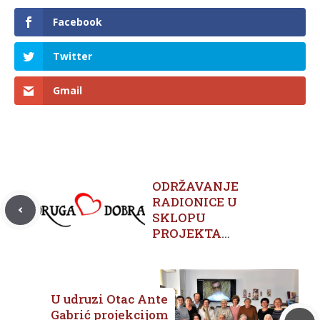
Facebook
Twitter
Gmail
ODRŽAVANJE
RADIONICE U
SKLOPU
PROJEKTA
AKTIVA –
POZITIVA br. 2
U udruzi Otac Ante
Gabrić projekcijom