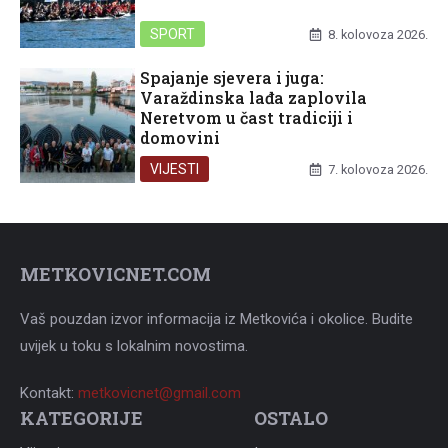
SPORT
8. kolovoza 2026.
Spajanje sjevera i juga:
Varaždinska lađa zaplovila
Neretvom u čast tradiciji i
domovini
VIJESTI
7. kolovoza 2026.
METKOVICNET.COM
Vaš pouzdan izvor informacija iz Metkovića i okolice. Budite
uvijek u toku s lokalnim novostima.
Kontakt:
metkovicnet@gmail.com
KATEGORIJE
OSTALO