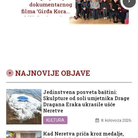
dokumentarnog
filma ‘Girđa Korači’
obilježeni Dani oca
Ante Gabrića 2019.
NAJNOVIJE OBJAVE
Jedinstvena posveta baštini:
Skulpture od soli umjetnika Drage
Dragana Eraka ukrasile ušće
Neretve
KULTURA
8. kolovoza 2026.
Kad Neretva priča kroz medalje,