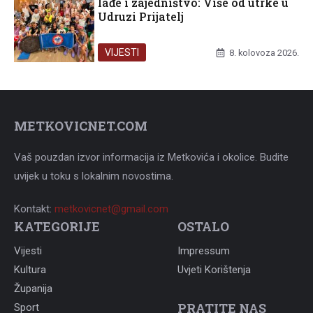
lađe i zajedništvo: Više od utrke u
Udruzi Prijatelj
VIJESTI
8. kolovoza 2026.
METKOVICNET.COM
Vaš pouzdan izvor informacija iz Metkovića i okolice. Budite
uvijek u toku s lokalnim novostima.
Kontakt:
metkovicnet@gmail.com
KATEGORIJE
OSTALO
Vijesti
Impressum
Kultura
Uvjeti Korištenja
Županija
PRATITE NAS
Sport