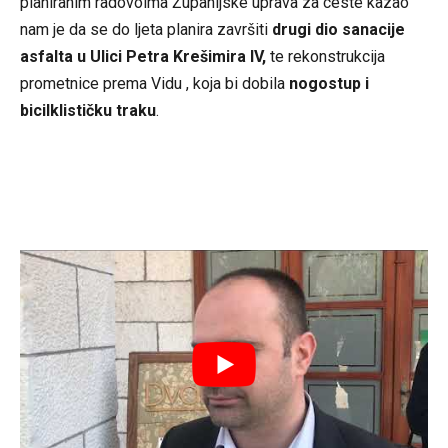
planiranim radovoima Županijske uprava za ceste kazao
nam je da se do ljeta planira završiti
drugi dio sanacije
asfalta u Ulici Petra Krešimira IV,
te rekonstrukcija
prometnice prema Vidu , koja bi dobila
nogostup i
bicilklističku traku
.