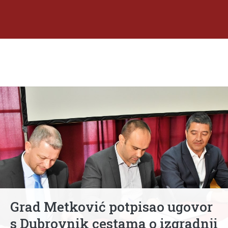
Grad Metković potpisao ugovor
s Dubrovnik cestama o izgradnji