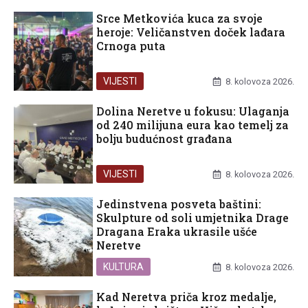
Srce Metkovića kuca za svoje
heroje: Veličanstven doček lađara
Crnoga puta
VIJESTI
8. kolovoza 2026.
Dolina Neretve u fokusu: Ulaganja
od 240 milijuna eura kao temelj za
bolju budućnost građana
VIJESTI
8. kolovoza 2026.
Jedinstvena posveta baštini:
Skulpture od soli umjetnika Drage
Dragana Eraka ukrasile ušće
Neretve
KULTURA
8. kolovoza 2026.
Kad Neretva priča kroz medalje,