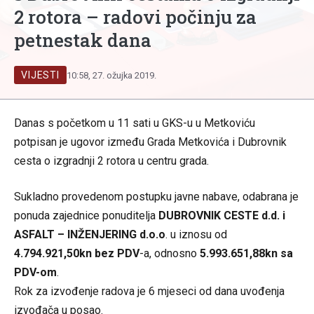
2 rotora – radovi počinju za
petnestak dana
VIJESTI
10:58, 27. ožujka 2019.
Danas s početkom u 11 sati u GKS-u u Metkoviću
potpisan je ugovor između Grada Metkovića i Dubrovnik
cesta o izgradnji 2 rotora u centru grada.
Sukladno provedenom postupku javne nabave, odabrana je
ponuda zajednice ponuditelja
DUBROVNIK CESTE d.d. i
ASFALT – INŽENJERING d.o.o
. u iznosu od
4.794.921,50kn bez PDV
-a, odnosno
5.993.651,88kn sa
PDV-om
.
Rok za izvođenje radova je 6 mjeseci od dana uvođenja
izvođača u posao.