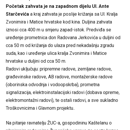
Početak zahvata je na zapadnom dijelu Ul. Ante
Starčevića
a kraj zahvata je poslije križanja sa Ul. Kralja
Zvonimira i Matice hrvatske kod kina. Duljina zahvata
iznosi cca 400 m u smjeru zapad-istok. Predviđa se
uređenje prometnica don Radovana Jerkovića u duljini od
cca 50 m od križanja do ulaza pred nekadašnju zgradu
suda, kao i uređenje ulica kralja Zvonimira i Matice
hrvatske u duljini od cca 50 m.
Radovi uključuju: pripremne radove, zemljane radove,
građevinske radove, AB radove, montažerske radove
(oborinska odvodnja i vodoopskrba), prometna
signalizacija, elektroinstalacijski radovi (dobava opreme,
elektromontažni radovi), te ostali radovi, a sve sukladno
Troškovnicima i Glavnom projektu..
Na pitanje ravnatelju ŽUC-a, gospodininu Kaštelanu o