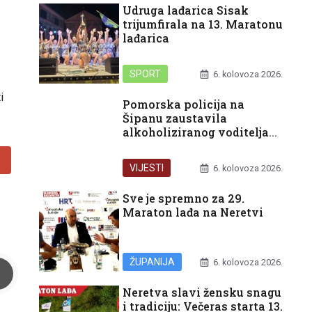
Udruga lađarica Sisak
trijumfirala na 13. Maratonu
lađarica
SPORT
6. kolovoza 2026.
i
Pomorska policija na
Šipanu zaustavila
alkoholiziranog voditelja
glisera
VIJESTI
6. kolovoza 2026.
Sve je spremno za 29.
Maraton lađa na Neretvi
ŽUPANIJA
6. kolovoza 2026.
Neretva slavi žensku snagu
i tradiciju: Večeras starta 13.