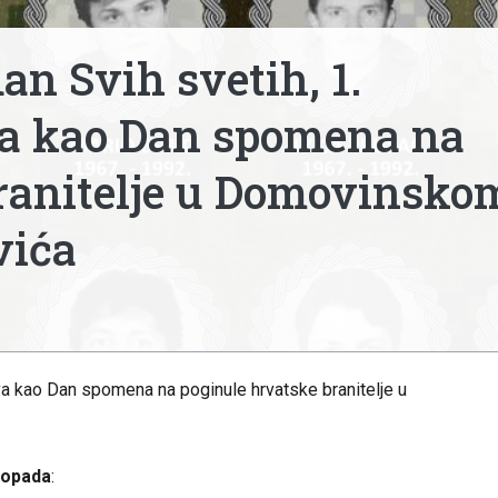
n Svih svetih, 1.
va kao Dan spomena na
ranitelje u Domovinsko
vića
va kao Dan spomena na poginule hrvatske branitelje u
stopada
: