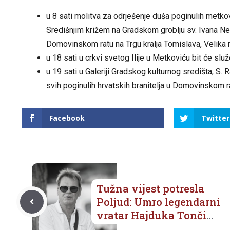
u 8 sati molitva za odrješenje duša poginulih metkovs
Središnjim križem na Gradskom groblju sv. Ivana N
Domovinskom ratu na Trgu kralja Tomislava, Velika 
u 18 sati u crkvi svetog Ilije u Metkoviću bit će sl
u 19 sati u Galeriji Gradskog kulturnog središta, S.
svih poginulih hrvatskih branitelja u Domovinskom 
Facebook
Twitter
Tužna vijest potresla
Poljud: Umro legendarni
vratar Hajduka Tonči
Gabrić