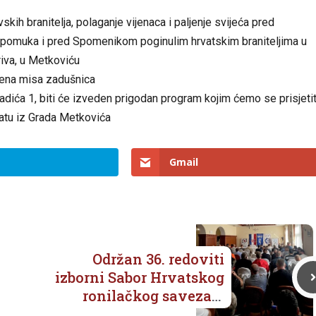
kih branitelja, polaganje vijenaca i paljenje svijeća pred
epomuka i pred Spomenikom poginulim hrvatskim braniteljima u
riva, u Metkoviću
užena misa zadušnica
 Radića 1, biti će izveden prigodan program kojim ćemo se prisjetit
ratu iz Grada Metkovića
Gmail
Održan 36. redoviti
izborni Sabor Hrvatskog
ronilačkog saveza u
Metkoviću