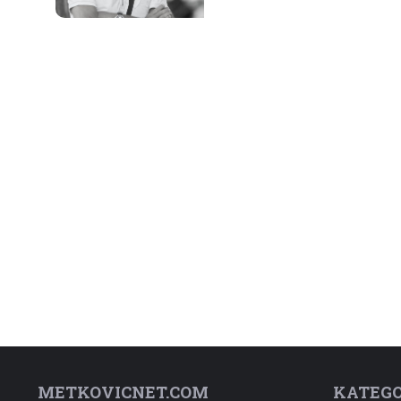
METKOVICNET.COM
KATEGO