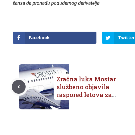
šansa da pronađu podudarnog darivatelja’
Facebook
Twitter
Zračna luka Mostar
službeno objavila
raspored letova za
Hrvatsku i Njemačku