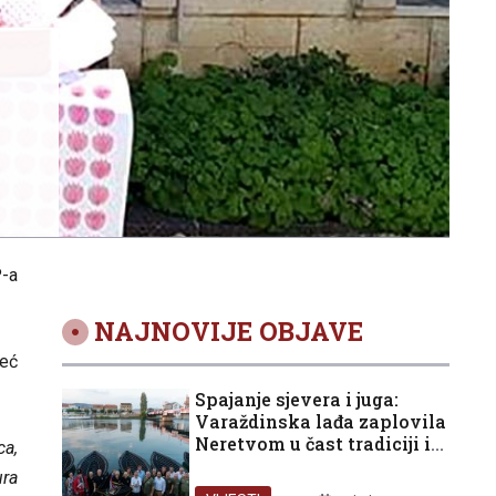
P-a
NAJNOVIJE OBJAVE
već
Spajanje sjevera i juga:
Varaždinska lađa zaplovila
Neretvom u čast tradiciji i
ca,
domovini
ura