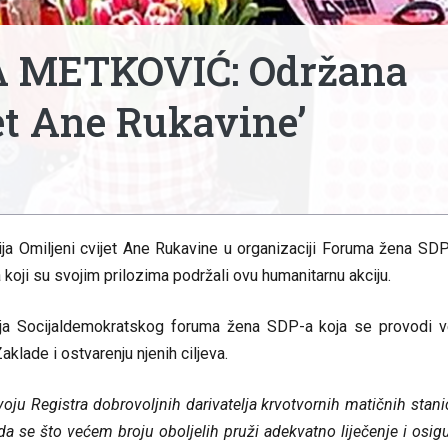
 METKOVIĆ: Održana
jet Ane Rukavine’
ja Omiljeni cvijet Ane Rukavine u organizaciji Foruma žena SD
ji su svojim prilozima podržali ovu humanitarnu akciju.
cija Socijaldemokratskog foruma žena SDP-a koja se provodi 
klade i ostvarenju njenih ciljeva.
 Registra dobrovoljnih darivatelja krvotvornih matičnih stani
a da se što većem broju oboljelih pruži adekvatno liječenje i osig