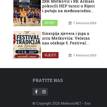
ŽRK Metković i RK Ardiaei
pokorili HEP turnir u Rijeci
i putuju na međunarodnu
završnicu u Split
SPORT
7. kolovoza 2026.
Sinergija sjevera i juga u
srcu Metkovića: Večeras
nas očekuje 5. Festival
tradicija na Neretvi
VIJESTI
7. kolovoza 2026.
PRATITE NAS
© Copyright 2026 MetkovicNET • Sva