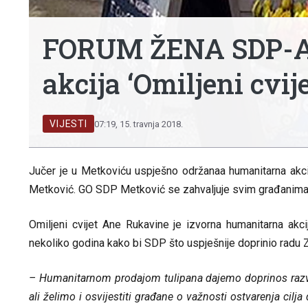
FORUM ŽENA SDP-A
akcija ‘Omiljeni cvi
VIJESTI
07:19, 15. travnja 2018.
Jučer je u Metkoviću uspješno održanaa humanitarna akci
Metković. GO SDP Metković se zahvaljuje svim građanima ko
Omiljeni cvijet Ane Rukavine je izvorna humanitarna ak
nekoliko godina kako bi SDP što uspješnije doprinio radu Za
– Humanitarnom prodajom tulipana dajemo doprinos razvoju
ali želimo i osvijestiti građane o važnosti ostvarenja cilj