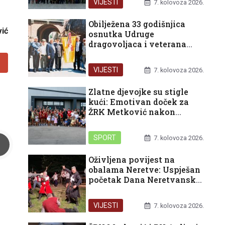
VIJESTI
7. kolovoza 2026.
Obilježena 33 godišnjica
ić
osnutka Udruge
dragovoljaca i veterana
Domovinskog rata
Republike Hrvatske u
VIJESTI
7. kolovoza 2026.
organizaciji Podružnice
Dubrovačko-neretvanske
Zlatne djevojke su stigle
županije
kući: Emotivan doček za
ŽRK Metković nakon
pokoravanja HEP turnira u
Rijeci
SPORT
7. kolovoza 2026.
Oživljena povijest na
obalama Neretve: Uspješan
početak Dana Neretvanske
kneževine i bogat vikend
pred nama
VIJESTI
7. kolovoza 2026.