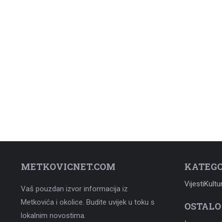
METKOVICNET.COM
KATEGO
Vijesti
Kultu
Vaš pouzdan izvor informacija iz
Metkovića i okolice. Budite uvijek u toku s
OSTALO
lokalnim novostima.