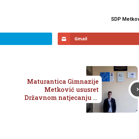
SDP Metkov
Gmail
Maturantica Gimnazije
Metković ususret
Državnom natjecanju iz
fizike