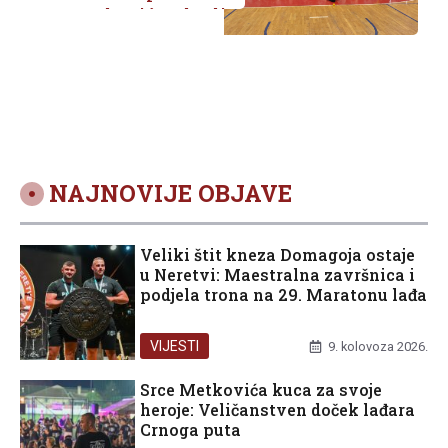
Metkoviću: Slavlje
zajedništva i
sportskog duha
NAJNOVIJE OBJAVE
Veliki štit kneza Domagoja ostaje
u Neretvi: Maestralna završnica i
podjela trona na 29. Maratonu lađa
VIJESTI
9. kolovoza 2026.
Srce Metkovića kuca za svoje
heroje: Veličanstven doček lađara
Crnoga puta