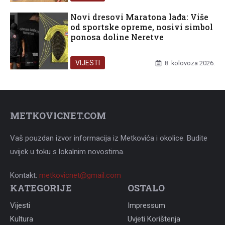
Novi dresovi Maratona lađa: Više
od sportske opreme, nosivi simbol
ponosa doline Neretve
VIJESTI
8. kolovoza 2026.
METKOVICNET.COM
Vaš pouzdan izvor informacija iz Metkovića i okolice. Budite
uvijek u toku s lokalnim novostima.
Kontakt:
metkovicnet@gmail.com
KATEGORIJE
OSTALO
Vijesti
Impressum
Kultura
Uvjeti Korištenja