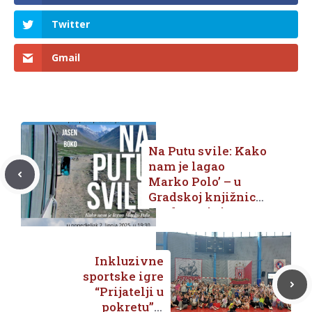
Twitter
Gmail
Na Putu svile: Kako
nam je lagao
Marko Polo’ – u
Gradskoj knjižnici
predavanje i
predstavljanje
knjige Jasena
Boke
Inkluzivne
sportske igre
“Prijatelji u
pokretu” u