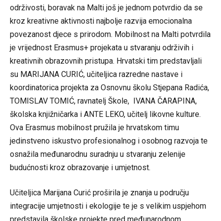
održivosti, boravak na Malti još je jednom potvrdio da se
kroz kreativne aktivnosti najbolje razvija emocionalna
povezanost djece s prirodom. Mobilnost na Malti potvrdila
je vrijednost Erasmus+ projekata u stvaranju održivih i
kreativnih obrazovnih pristupa. Hrvatski tim predstavljali
su MARIJANA CURIĆ, učiteljica razredne nastave i
koordinatorica projekta za Osnovnu školu Stjepana Radića,
TOMISLAV TOMIĆ, ravnatelj Škole, IVANA ČARAPINA,
školska knjižničarka i ANTE LEKO, učitelj likovne kulture.
Ova Erasmus mobilnost pružila je hrvatskom timu
jedinstveno iskustvo profesionalnog i osobnog razvoja te
osnažila međunarodnu suradnju u stvaranju zelenije
budućnosti kroz obrazovanje i umjetnost.
Učiteljica Marijana Curić proširila je znanja u području
integracije umjetnosti i ekologije te je s velikim uspjehom
predstavila školske projekte pred međunarodnom