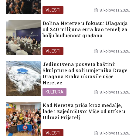
VIJESTI
8. kolovoza 2026.
Dolina Neretve u fokusu: Ulaganja
od 240 milijuna eura kao temelj za
bolju budućnost građana
VIJESTI
8. kolovoza 2026.
Jedinstvena posveta baštini:
Skulpture od soli umjetnika Drage
Dragana Eraka ukrasile ušće
Neretve
KULTURA
8. kolovoza 2026.
Kad Neretva priča kroz medalje,
lađe i zajedništvo: Više od utrke u
Udruzi Prijatelj
VIJESTI
8. kolovoza 2026.