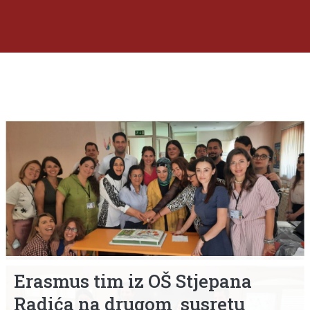
Erasmus tim iz OŠ Stjepana
Radića na drugom susretu