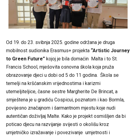
Od 19. do 23. svibnja 2025. godine održana je druga
mobilnost
sudionika Erasmus+ projekta
“Artistic Journey
to Green Future”
kojoj je bila domaćin Malta i to St.
Francis School, mješovita osnovna škola koja pruža
obrazovanje djeci u dobi od 5 do 11 godina. Škola se
temelji na kršćanskim vrijednostima i karizmi
utemeljiteljice, časne sestre Margherite De Brincat, a
smještena je u gradiću Cospicui, poznatom i kao Bormla,
povijesno značajnom i šarmantnom mjestu koje nudi
autentičan doživljaj Malte. Kako je projekt osmišljen da bi
poticao djecu na razvijanje svijesti o okolišu kroz
umjetničko izražavanje i povezivanje umjetnosti i