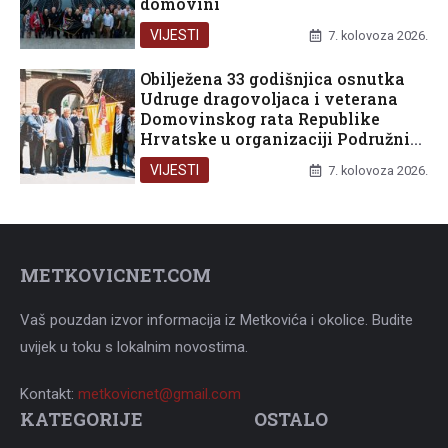
domovini
VIJESTI
7. kolovoza 2026.
Obilježena 33 godišnjica osnutka
Udruge dragovoljaca i veterana
Domovinskog rata Republike
Hrvatske u organizaciji Podružnice
Dubrovačko-neretvanske županije
VIJESTI
7. kolovoza 2026.
METKOVICNET.COM
Vaš pouzdan izvor informacija iz Metkovića i okolice. Budite
uvijek u toku s lokalnim novostima.
Kontakt:
metkovicnet@gmail.com
KATEGORIJE
OSTALO