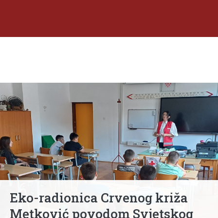
Eko-radionica Crvenog križa
Metković povodom Svjetskog