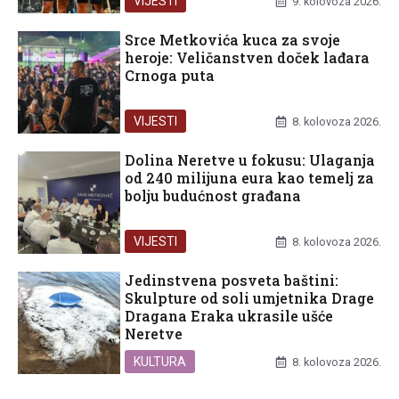
VIJESTI
9. kolovoza 2026.
Srce Metkovića kuca za svoje
heroje: Veličanstven doček lađara
Crnoga puta
VIJESTI
8. kolovoza 2026.
Dolina Neretve u fokusu: Ulaganja
od 240 milijuna eura kao temelj za
bolju budućnost građana
VIJESTI
8. kolovoza 2026.
Jedinstvena posveta baštini:
Skulpture od soli umjetnika Drage
Dragana Eraka ukrasile ušće
Neretve
KULTURA
8. kolovoza 2026.