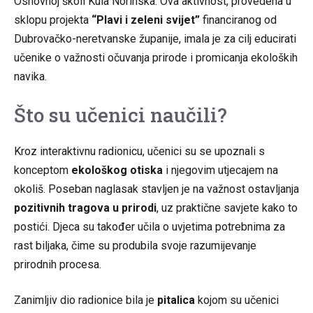
Osnovnoj školi Kula Norinska. Ova aktivnost, provedena u
sklopu projekta
“Plavi i zeleni svijet”
financiranog od
Dubrovačko-neretvanske županije, imala je za cilj educirati
učenike o važnosti očuvanja prirode i promicanja ekoloških
navika.
Što su učenici naučili?
Kroz interaktivnu radionicu, učenici su se upoznali s
konceptom
ekološkog otiska
i njegovim utjecajem na
okoliš. Poseban naglasak stavljen je na važnost ostavljanja
pozitivnih tragova u prirodi
, uz praktične savjete kako to
postići. Djeca su također učila o uvjetima potrebnima za
rast biljaka, čime su produbila svoje razumijevanje
prirodnih procesa.
Zanimljiv dio radionice bila je
pitalica
kojom su učenici