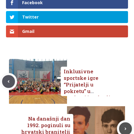
Facebook
Twitter
Gmail
Inkluzivne
sportske igre
“Prijatelji u
pokretu” u
Metkoviću: Slavlje
zajedništva i
sportskog duha
Na današnji dan
1992. poginuli su
hrvatski branitelji