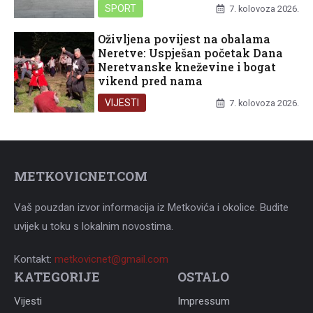
SPORT
7. kolovoza 2026.
Oživljena povijest na obalama
Neretve: Uspješan početak Dana
Neretvanske kneževine i bogat
vikend pred nama
VIJESTI
7. kolovoza 2026.
METKOVICNET.COM
Vaš pouzdan izvor informacija iz Metkovića i okolice. Budite
uvijek u toku s lokalnim novostima.
Kontakt:
metkovicnet@gmail.com
KATEGORIJE
OSTALO
Vijesti
Impressum