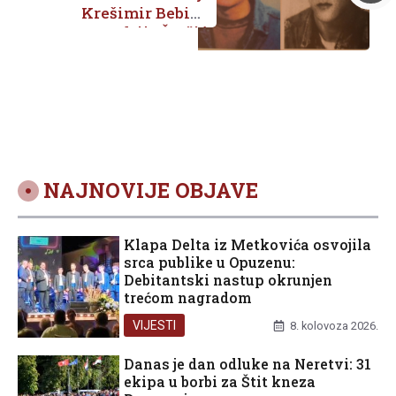
Krešimir Bebić i
Andrija Čurčić
NAJNOVIJE OBJAVE
Klapa Delta iz Metkovića osvojila
srca publike u Opuzenu:
Debitantski nastup okrunjen
trećom nagradom
VIJESTI
8. kolovoza 2026.
Danas je dan odluke na Neretvi: 31
ekipa u borbi za Štit kneza