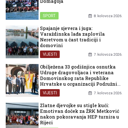
Domagoja
SPORT
8. kolovoza 2026.
Spajanje sjevera i juga:
Varaždinska lađa zaplovila
Neretvom u čast tradiciji i
domovini
VIJESTI
7. kolovoza 2026.
Obilježena 33 godišnjica osnutka
Udruge dragovoljaca i veterana
Domovinskog rata Republike
Hrvatske u organizaciji Podružnice
Dubrovačko-neretvanske županije
VIJESTI
7. kolovoza 2026.
Zlatne djevojke su stigle kući:
Emotivan doček za ŽRK Metković
nakon pokoravanja HEP turnira u
Rijeci