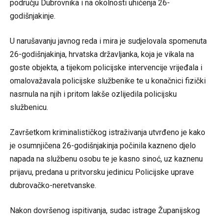
području Dubrovnika i na okolnosti uhićenja 26-
godišnjakinje.
U narušavanju javnog reda i mira je sudjelovala spomenuta
26-godišnjakinja, hrvatska državljanka, koja je vikala na
goste objekta, a tijekom policijske intervencije vrijeđala i
omalovažavala policijske službenike te u konačnici fizički
nasrnula na njih i pritom lakše ozlijedila policijsku
službenicu.
Završetkom kriminalističkog istraživanja utvrđeno je kako
je osumnjičena 26-godišnjakinja počinila kazneno djelo
napada na službenu osobu te je kasno sinoć, uz kaznenu
prijavu, predana u pritvorsku jedinicu Policijske uprave
dubrovačko-neretvanske.
Nakon dovršenog ispitivanja, sudac istrage Županijskog