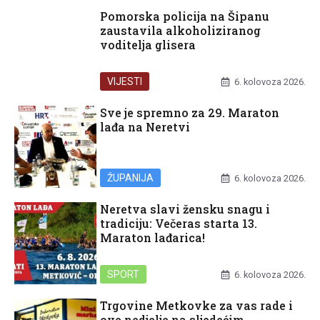
Pomorska policija na Šipanu
zaustavila alkoholiziranog
voditelja glisera
VIJESTI
6. kolovoza 2026.
Sve je spremno za 29. Maraton
lađa na Neretvi
ŽUPANIJA
6. kolovoza 2026.
Neretva slavi žensku snagu i
tradiciju: Večeras starta 13.
Maraton lađarica!
SPORT
6. kolovoza 2026.
Trgovine Metkovke za vas rade i
ove nedjelje na sljedećim