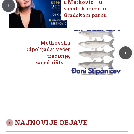
u Metković – u
subotu koncert u
Gradskom parku
Metkovska
Cipolijada: Večer
tradicije,
zajedništva i
neretvanskih
okusa
NAJNOVIJE OBJAVE