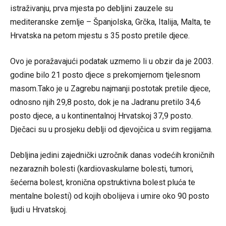
istraživanju, prva mjesta po debljini zauzele su
mediteranske zemlje – Španjolska, Grčka, Italija, Malta, te
Hrvatska na petom mjestu s 35 posto pretile djece.
Ovo je poražavajući podatak uzmemo li u obzir da je 2003.
godine bilo 21 posto djece s prekomjernom tjelesnom
masom.Tako je u Zagrebu najmanji postotak pretile djece,
odnosno njih 29,8 posto, dok je na Jadranu pretilo 34,6
posto djece, a u kontinentalnoj Hrvatskoj 37,9 posto.
Dječaci su u prosjeku deblji od djevojčica u svim regijama.
Debljina jedini zajednički uzročnik danas vodećih kroničnih
nezaraznih bolesti (kardiovaskularne bolesti, tumori,
šećerna bolest, kronična opstruktivna bolest pluća te
mentalne bolesti) od kojih obolijeva i umire oko 90 posto
ljudi u Hrvatskoj.