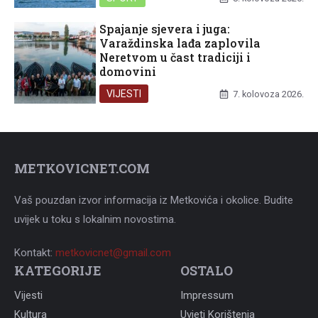
Spajanje sjevera i juga:
Varaždinska lađa zaplovila
Neretvom u čast tradiciji i
domovini
VIJESTI
7. kolovoza 2026.
METKOVICNET.COM
Vaš pouzdan izvor informacija iz Metkovića i okolice. Budite
uvijek u toku s lokalnim novostima.
Kontakt:
metkovicnet@gmail.com
KATEGORIJE
OSTALO
Vijesti
Impressum
Kultura
Uvjeti Korištenja