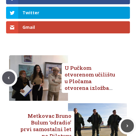
Twitter
Gmail
U Pučkom
otvorenom učilištu
u Pločama
otvorena izložba
Ante
Dragobratovića
Metkovac Bruno
Bulum ‘odradio’
prvi samostalni let
na Pilatusu