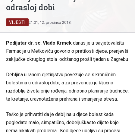
odrasloj dobi
VIJESTI
21:01, 12. prosinca 2018.
Pedijatar dr. sc. Vlado Krmek
danas je u savjetovalištu
Farmacije u Metkoviću govorio o pretilosti djece, prenjevši
zaključke okruglog stola održanog prošli tjedan u Zagrebu
Debljina u ranom djetinjstvu povezuje se s kroničnim
bolestima u odrasloj dobi, a za prevenciju je ključno
razdoblje života prije rođenja, odnosno planiranje trudnoće,
te kretanje, uravnotežena prehrana i smanjenje stresa.
Teško je prihvatiti da je debljina u djece bolest kada
pogledate malo, simpatično, debeljuškasto dijete koje
nema nikakvih problema. Kod djece uočljivi su procesi