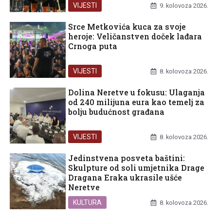
VIJESTI
9. kolovoza 2026.
Srce Metkovića kuca za svoje
heroje: Veličanstven doček lađara
Crnoga puta
VIJESTI
8. kolovoza 2026.
Dolina Neretve u fokusu: Ulaganja
od 240 milijuna eura kao temelj za
bolju budućnost građana
VIJESTI
8. kolovoza 2026.
Jedinstvena posveta baštini:
Skulpture od soli umjetnika Drage
Dragana Eraka ukrasile ušće
Neretve
KULTURA
8. kolovoza 2026.