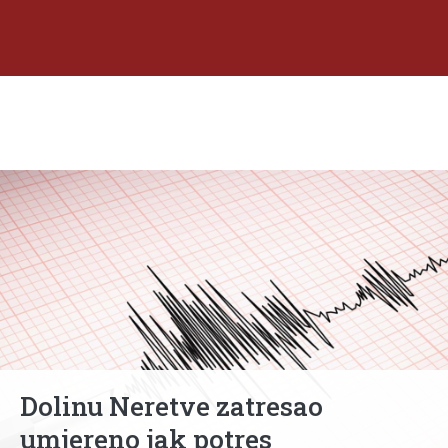
Dolinu Neretve zatresao
umjereno jak potres