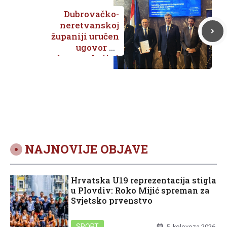
Dubrovačko-
neretvanskoj
županiji uručen
ugovor za
rekonstrukciju i
dogradnju OŠ don
Mihovila
Pavlinovića
vrijedan 11,3
milijuna eura
NAJNOVIJE OBJAVE
Hrvatska U19 reprezentacija stigla
u Plovdiv: Roko Mijić spreman za
Svjetsko prvenstvo
SPORT
5. kolovoza 2026.