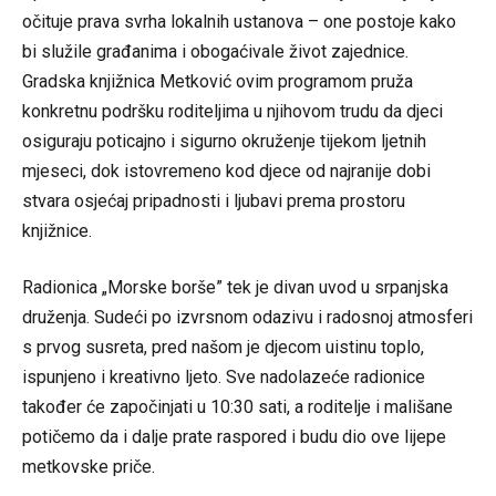
očituje prava svrha lokalnih ustanova – one postoje kako
bi služile građanima i obogaćivale život zajednice.
Gradska knjižnica Metković ovim programom pruža
konkretnu podršku roditeljima u njihovom trudu da djeci
osiguraju poticajno i sigurno okruženje tijekom ljetnih
mjeseci, dok istovremeno kod djece od najranije dobi
stvara osjećaj pripadnosti i ljubavi prema prostoru
knjižnice.
Radionica „Morske borše” tek je divan uvod u srpanjska
druženja. Sudeći po izvrsnom odazivu i radosnoj atmosferi
s prvog susreta, pred našom je djecom uistinu toplo,
ispunjeno i kreativno ljeto. Sve nadolazeće radionice
također će započinjati u 10:30 sati, a roditelje i mališane
potičemo da i dalje prate raspored i budu dio ove lijepe
metkovske priče.