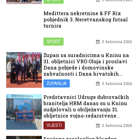
Medittera nekretnine & FF Rix
pobjednik 3. Neretvanskog futsal
turnira
SPORT
5. kolovoza 2026.
Župan sa suradnicima u Kninu na
31. obljetnici VRO Oluja i proslavi
Dana pobjede i domovinske
zahvalnosti i Dana hrvatskih
branitelja
ŽUPANIJA
5. kolovoza 2026.
Predstavnici Udruge dubrovačkih
branitelja HRM danas su u Kninu
sudjelovali u obilježavanju 31.
obljetnice vojno-redarstvene
operacije Oluja
VIJESTI
5. kolovoza 2026.
Svečano proslavljen blagdan