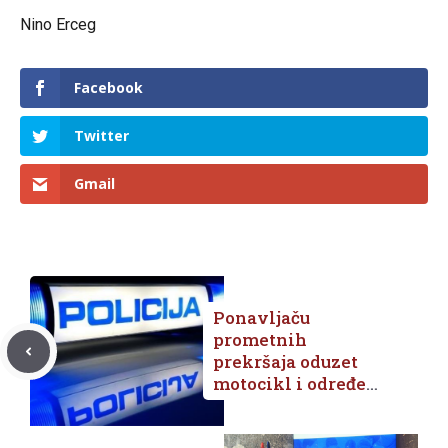
Nino Erceg
Facebook
Twitter
Gmail
Ponavljaču
prometnih
prekršaja oduzet
motocikl i određen
zatvor