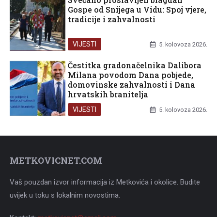
Gospe od Snijega u Vidu: Spoj vjere,
tradicije i zahvalnosti
VIJESTI
5. kolovoza 2026.
Čestitka gradonačelnika Dalibora
Milana povodom Dana pobjede,
domovinske zahvalnosti i Dana
hrvatskih branitelja
VIJESTI
5. kolovoza 2026.
METKOVICNET.COM
Vaš pouzdan izvor informacija iz Metkovića i okolice. Budite
uvijek u toku s lokalnim novostima.