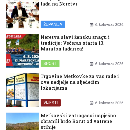
lađa na Neretvi
ŽUPANIJA
6. kolovoza 2026.
Neretva slavi žensku snagu i
tradiciju: Večeras starta 13.
Maraton lađarica!
SPORT
6. kolovoza 2026.
Trgovine Metkovke za vas rade i
ove nedjelje na sljedećim
lokacijama
VIJESTI
6. kolovoza 2026.
Metkovski vatrogasci uspješno
obranili brdo Borut od vatrene
stihije