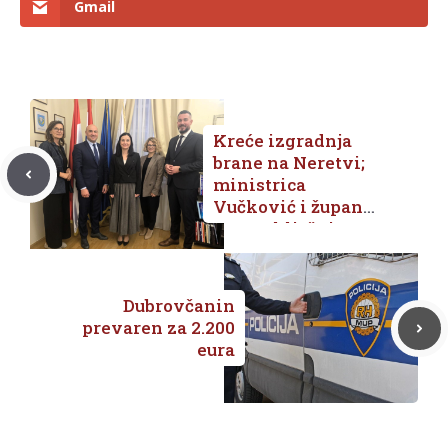
Gmail
Kreće izgradnja
brane na Neretvi;
ministrica
Vučković i župan
Pezo o ključnim
projektima u
Dubrovačko-
neretvanskoj
Dubrovčanin
županiji
prevaren za 2.200
eura