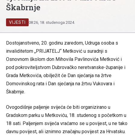
Škabrnje
VIJESTI
08:26, 18. studenoga 2024.
Dostojanstveno, 20. godinu zaredom, Udruga osoba s
invaliditetom „PRIJATELJ“ Metković u suradnji s
Osnovnom školom don Mihovila Pavlinovića Metković i
pod pokroviteljstvom Dubrovačko neretvanske-županije i
Grada Metkovića, obilježit će Dan sjećanja na žrtve
Domovinskog rata i Dan sjećanja na žrtvu Vukovara i
Škabrnje.
Ovogodišnje paljenje svijeća će biti organizirano u
Gradskom parku u Metkoviću, 18. studenog s početkom u
18 sati. Paljenjem svijeća vraćamo se u povijest, u ne tako
davnu povijest, ali iznimno značajnu povijest za Hrvatsku.