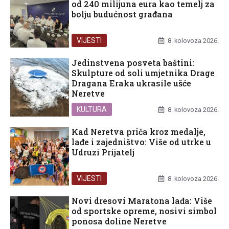
od 240 milijuna eura kao temelj za
bolju budućnost građana
VIJESTI
8. kolovoza 2026.
Jedinstvena posveta baštini:
Skulpture od soli umjetnika Drage
Dragana Eraka ukrasile ušće
Neretve
KULTURA
8. kolovoza 2026.
Kad Neretva priča kroz medalje,
lađe i zajedništvo: Više od utrke u
Udruzi Prijatelj
VIJESTI
8. kolovoza 2026.
Novi dresovi Maratona lađa: Više
od sportske opreme, nosivi simbol
ponosa doline Neretve