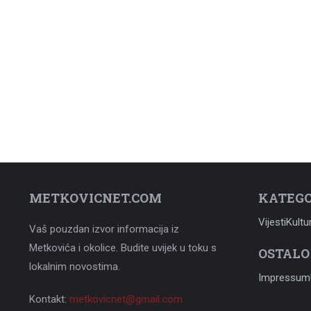
METKOVICNET.COM
KATEGO
Vijesti
Kultu
Vaš pouzdan izvor informacija iz
Metkovića i okolice. Budite uvijek u toku s
OSTALO
lokalnim novostima.
Impressum
Kontakt:
metkovicnet@gmail.com