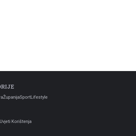
RIJE
ra
Županija
Sport
Lifestyle
Uvjeti Korištenja