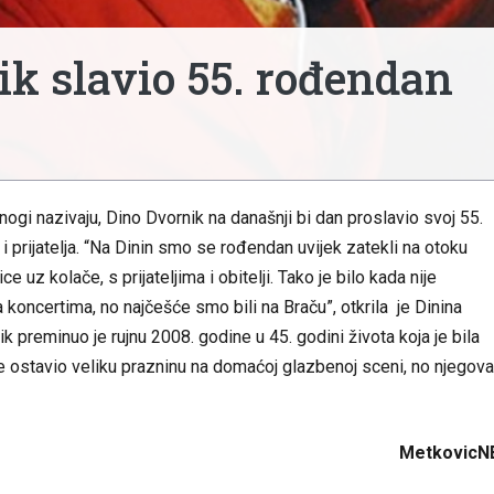
ik slavio 55. rođendan
nogi nazivaju, Dino Dvornik na današnji bi dan proslavio svoj 55.
 i prijatelja. “Na Dinin smo se rođendan uvijek zatekli na otoku
e uz kolače, s prijateljima i obitelji. Tako je bilo kada nije
 koncertima, no najčešće smo bili na Braču”, otkrila je Dinina
k preminuo je rujnu 2008. godine u 45. godini života koja je bila
je ostavio veliku prazninu na domaćoj glazbenoj sceni, no njegova
MetkovicN