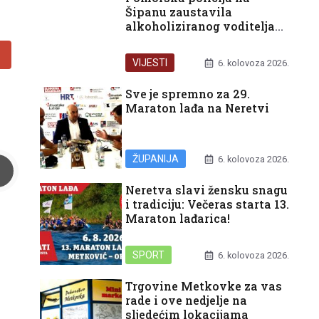
Šipanu zaustavila
alkoholiziranog voditelja
glisera
VIJESTI
6. kolovoza 2026.
Sve je spremno za 29.
Maraton lađa na Neretvi
ŽUPANIJA
6. kolovoza 2026.
Neretva slavi žensku snagu
i tradiciju: Večeras starta 13.
Maraton lađarica!
SPORT
6. kolovoza 2026.
Trgovine Metkovke za vas
rade i ove nedjelje na
sljedećim lokacijama