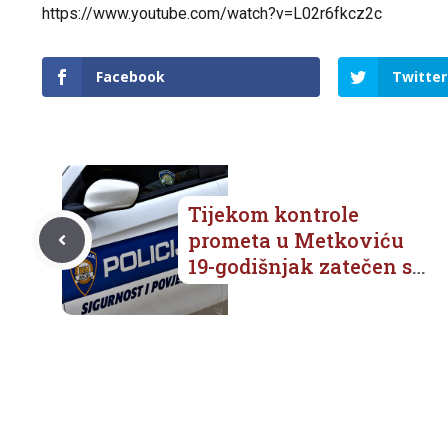
https://www.youtube.com/watch?v=L02r6fkcz2c
Facebook
Twitter
Tijekom kontrole
prometa u Metkoviću
19-godišnjak zatečen s
200 g marihuane