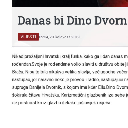
Danas bi Dino Dvorn
VIJESTI
09:54, 20. kolovoza 2019.
Nikad prežaljeni hrvatski kralj funka, kako ga i dan danas m
rođendan.Svoje je rođendane volio slaviti u društvu obitelji
Braču. Nisu to bila nikakva velika slavlja, već ugodne večeric
nastupao, jer naravno neke je proveo i radno, nastupajući na
supruga Danijela Dvornik, s kojom ima kćer Ellu.Dino Dvorni
šokirala čitavu Hrvatsku. Karizmatični glazbenik iza sebe 
se pristnost kroz glazbu itekako još uvijek osjeća.