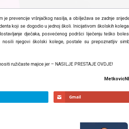
m je prevencije vršnjačkog nasilja, a obilježava se zadnje srijed
denta koji se dogodio u jednoj školi. Inicijativom školskih kolega
zlostavljanje dječaka, posvećenog podršci liječenju teško bole
nosili njegovi školski kolege, postale su prepoznatljiv sim
nositi ružičaste majice jer – NASILJE PRESTAJE OVDJE!
MetkovicN
Gmail