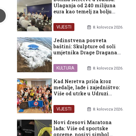
Ulaganja od 240 milijuna
eura kao temelj za bolju
budućnost građana
VIJESTI
8. kolovoza 2026.
Jedinstvena posveta
baštini: Skulpture od soli
umjetnika Drage Dragana
Eraka ukrasile ušće Neretve
KULTURA
8. kolovoza 2026.
Kad Neretva priča kroz
medalje, lađe i zajedništvo:
Više od utrke u Udruzi
Prijatelj
VIJESTI
8. kolovoza 2026.
Novi dresovi Maratona
lađa: Više od sportske
opreme, nosivi simbol