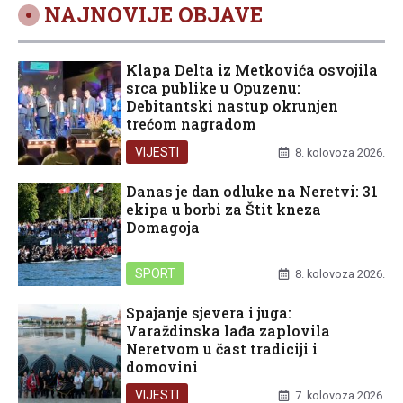
NAJNOVIJE OBJAVE
Klapa Delta iz Metkovića osvojila
srca publike u Opuzenu:
Debitantski nastup okrunjen
trećom nagradom
VIJESTI
8. kolovoza 2026.
Danas je dan odluke na Neretvi: 31
ekipa u borbi za Štit kneza
Domagoja
SPORT
8. kolovoza 2026.
Spajanje sjevera i juga:
Varaždinska lađa zaplovila
Neretvom u čast tradiciji i
domovini
VIJESTI
7. kolovoza 2026.