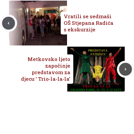
Vratili se sedmaši
OŠ Stjepana Radića
s ekskurzije
Metkovsko ljeto
započinje
predstavom za
djecu ‘ Trio-la-la-la’