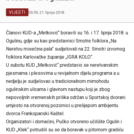
VIJESTI
05:09, 21. lipnja 2018.
Članovi KUD-a „Metković“ boravili su 16. i 17. lipnja 2018. u
Ogulinu, gdje su kao predstavnici Smotre folklora „Na
Neretvu misečina pala“ sudjelovali na 22. Smotri izvornog
folklora Karlovačke županije „IGRA KOLO“.
U subotu KUD „Metković“ predstavio se neretvanskim
pjesmama i plesovima u revijalnom dijelu programa a u
nedjelju je sudjelovao u tradicionalnom mimohodu
ogulinskim ulicama i glavnom nastupu koji je zbog
nepovoljnih vremenskih prilika održan u Sportskoj dvorani
umjesto na otvorenoj pozornici u prelijepom ambijentu
dvorca Frankopanski Kaštel.
Organizatori i domaćini, Pučko otvoreno učilište Ogulin i
KUD „Klek“ potrudili su se da boravak u pitomom gradiću