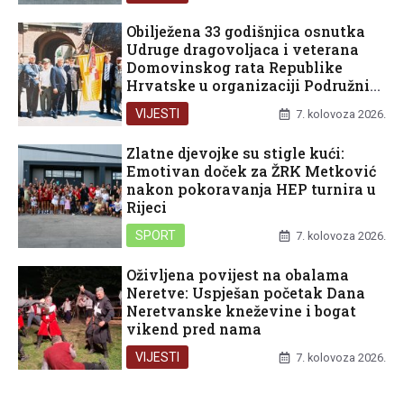
Obilježena 33 godišnjica osnutka
Udruge dragovoljaca i veterana
Domovinskog rata Republike
Hrvatske u organizaciji Podružnice
Dubrovačko-neretvanske županije
VIJESTI
7. kolovoza 2026.
Zlatne djevojke su stigle kući:
Emotivan doček za ŽRK Metković
nakon pokoravanja HEP turnira u
Rijeci
SPORT
7. kolovoza 2026.
Oživljena povijest na obalama
Neretve: Uspješan početak Dana
Neretvanske kneževine i bogat
vikend pred nama
VIJESTI
7. kolovoza 2026.