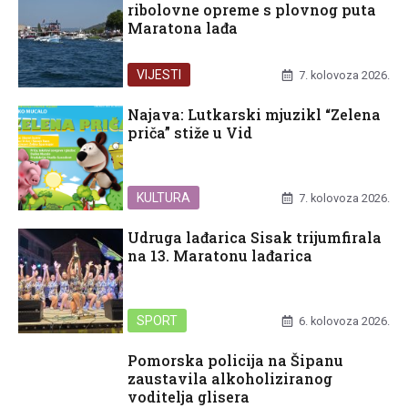
ribolovne opreme s plovnog puta
Maratona lađa
VIJESTI
7. kolovoza 2026.
Najava: Lutkarski mjuzikl “Zelena
priča” stiže u Vid
KULTURA
7. kolovoza 2026.
Udruga lađarica Sisak trijumfirala
na 13. Maratonu lađarica
SPORT
6. kolovoza 2026.
Pomorska policija na Šipanu
zaustavila alkoholiziranog
voditelja glisera