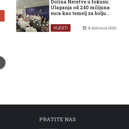
Dolina Neretve u fokusu:
Ulaganja od 240 milijuna
eura kao temelj za bolju
budućnost građana
VIJESTI
8. kolovoza 2026.
PRATITE NAS