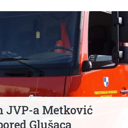
m JVP-a Metković
 pored Glušaca