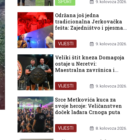
SPORT
9. kolovoza 2026.
Održana još jedna
tradicionalna Jerkovačka
fešta: Zajedništvo i pjesma
nakon Maratona lađa
VIJESTI
9. kolovoza 2026.
Veliki štit kneza Domagoja
ostaje u Neretvi:
Maestralna završnica i
podjela trona na 29.
Maratonu lađa
VIJESTI
9. kolovoza 2026.
Srce Metkovića kuca za
svoje heroje: Veličanstven
doček lađara Crnoga puta
VIJESTI
8. kolovoza 2026.