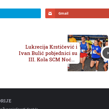
Gmail
Lukrecija Krstičević i
Ivan Bulić pobjednici su
III. Kola SCM Noćne
Neretvanske liga
trčanja
RIJE