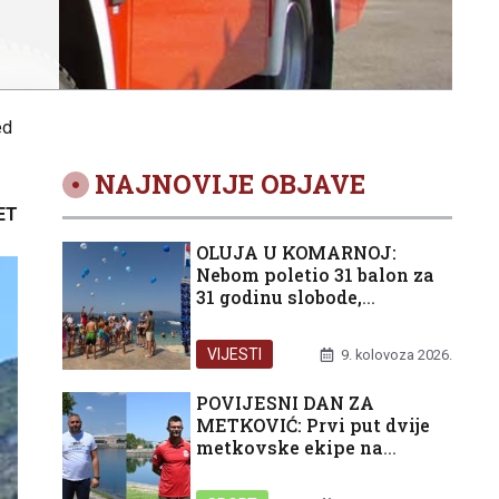
ed
NAJNOVIJE OBJAVE
ET
OLUJA U KOMARNOJ:
Nebom poletio 31 balon za
31 godinu slobode,
zajedništva i mira
VIJESTI
9. kolovoza 2026.
POVIJESNI DAN ZA
METKOVIĆ: Prvi put dvije
metkovske ekipe na
postolju, Veliki štit kneza
Domagoja ostaje u Neretvi!