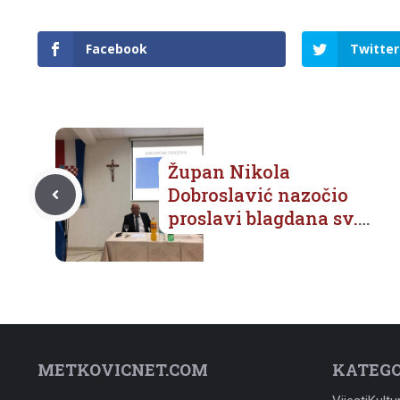
Facebook
Twitter
Župan Nikola
Dobroslavić nazočio
proslavi blagdana sv.
Roka i Dana općine
Pojezerje
METKOVICNET.COM
KATEGO