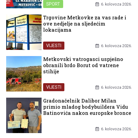
SPORT
6. kolovoza 2026.
Trgovine Metkovke za vas rade i
ove nedjelje na sljedećim
lokacijama
VIJESTI
6. kolovoza 2026.
Metkovski vatrogasci uspješno
obranili brdo Borut od vatrene
stihije
VIJESTI
6. kolovoza 2026.
Gradonačelnik Dalibor Milan
primio mladog bodybuildera Vidu
Batinovića nakon europske bronce
UNCATEGORIZED
6. kolovoza 2026.