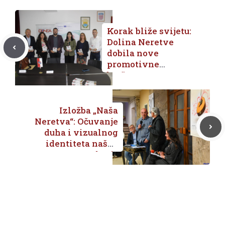
Korak bliže svijetu:
Dolina Neretve
dobila nove
promotivne
brošure za
uspješniju
turističku priču
Izložba „Naša
Neretva“: Očuvanje
duha i vizualnog
identiteta našeg
kraja