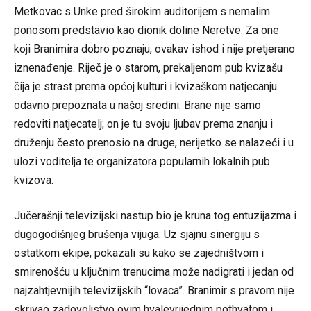
Metkovac s Unke pred širokim auditorijem s nemalim
ponosom predstavio kao dionik doline Neretve. Za one
koji Branimira dobro poznaju, ovakav ishod i nije pretjerano
iznenađenje. Riječ je o starom, prekaljenom pub kvizašu
čija je strast prema općoj kulturi i kvizaškom natjecanju
odavno prepoznata u našoj sredini. Brane nije samo
redoviti natjecatelj; on je tu svoju ljubav prema znanju i
druženju često prenosio na druge, nerijetko se nalazeći i u
ulozi voditelja te organizatora popularnih lokalnih pub
kvizova.
Jučerašnji televizijski nastup bio je kruna tog entuzijazma i
dugogodišnjeg brušenja vijuga. Uz sjajnu sinergiju s
ostatkom ekipe, pokazali su kako se zajedništvom i
smirenošću u ključnim trenucima može nadigrati i jedan od
najzahtjevnijih televizijskih “lovaca”. Branimir s pravom nije
skrivao zadovoljstvo ovim hvalevrijednim pothvatom i