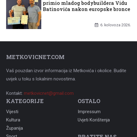
primio mladog bodybuildera Vidu
Batinovića nakon europske bronce
UNCATEGORIZED
6. kolovoza 2026.
METKOVICNET.COM
Vaš pouzdan izvor informacija iz Metkovića i okolice. Budite
uvijek u toku s lokalnim novostima.
Kontakt:
metkovicnet@gmail.com
KATEGORIJE
OSTALO
Vijesti
Impressum
Kultura
Uvjeti Korištenja
Županija
PRATITE NAS
Sport