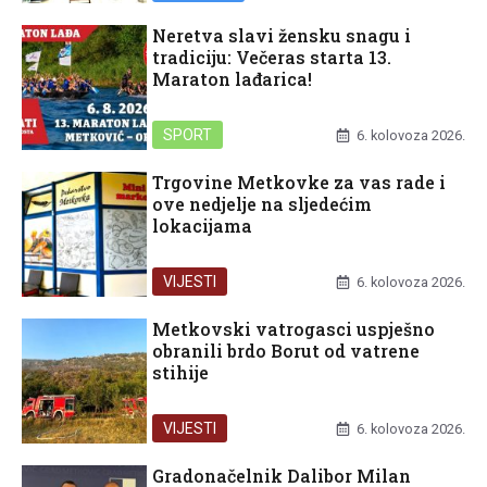
Neretva slavi žensku snagu i
tradiciju: Večeras starta 13.
Maraton lađarica!
SPORT
6. kolovoza 2026.
Trgovine Metkovke za vas rade i
ove nedjelje na sljedećim
lokacijama
VIJESTI
6. kolovoza 2026.
Metkovski vatrogasci uspješno
obranili brdo Borut od vatrene
stihije
VIJESTI
6. kolovoza 2026.
Gradonačelnik Dalibor Milan