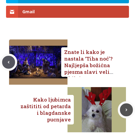
Gmail
Znate li kako je
nastala ‘Tiha noć’?
Najljepša božićna
pjesma slavi veliki
jubilej
Kako ljubimca
zaštititi od petarda
i blagdanske
pucnjave