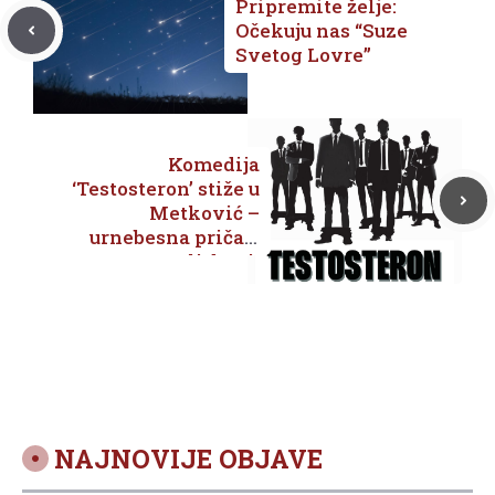
Pripremite želje:
Očekuju nas “Suze
Svetog Lovre”
Komedija
‘Testosteron’ stiže u
Metković –
urnebesna priča o
ljubavi,
muškarcima i
stereotipima
NAJNOVIJE OBJAVE