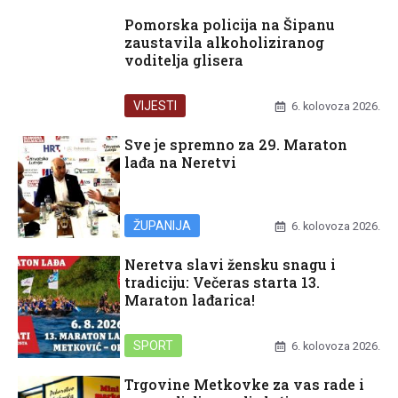
Pomorska policija na Šipanu
zaustavila alkoholiziranog
voditelja glisera
VIJESTI
6. kolovoza 2026.
Sve je spremno za 29. Maraton
lađa na Neretvi
ŽUPANIJA
6. kolovoza 2026.
Neretva slavi žensku snagu i
tradiciju: Večeras starta 13.
Maraton lađarica!
SPORT
6. kolovoza 2026.
Trgovine Metkovke za vas rade i