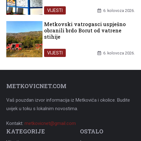
VIJESTI
6. kolovoza 2026.
Metkovski vatrogasci uspješno
obranili brdo Borut od vatrene
stihije
VIJESTI
6. kolovoza 2026.
METKOVICNET.COM
Vaš pouzdan izvor informacija iz Metkovića i okolice. Budite
uvijek u toku s lokalnim novostima.
Kontakt:
metkovicnet@gmail.com
KATEGORIJE
OSTALO