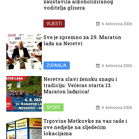
zaustavila alkoholiziranog
voditelja glisera
VIJESTI
6. kolovoza 2026.
Sve je spremno za 29. Maraton
lađa na Neretvi
ŽUPANIJA
6. kolovoza 2026.
Neretva slavi žensku snagu i
tradiciju: Večeras starta 13.
Maraton lađarica!
SPORT
6. kolovoza 2026.
Trgovine Metkovke za vas rade i
ove nedjelje na sljedećim
lokacijama