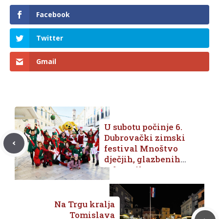
Facebook
Twitter
Gmail
U subotu počinje 6.
Dubrovački zimski
festival Mnoštvo
dječjih, glazbenih i
zabavnih
programa na više
gradskih lokacija
Na Trgu kralja
Tomislava