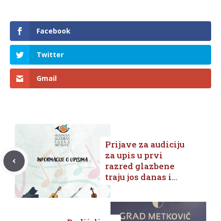
Facebook
Twitter
Gmail
Prijave za audiciju
za upis u prvi
razred glazbene
traju jos danas i
sutra