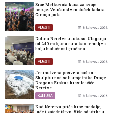
Srce Metkovića kuca za svoje
heroje: Veličanstven doček lađara
Crnoga puta
VIJESTI
8. kolovoza 2026.
Dolina Neretve u fokusu: Ulaganja
od 240 milijuna eura kao temelj za
bolju budućnost građana
VIJESTI
8. kolovoza 2026.
Jedinstvena posveta baštini:
Skulpture od soli umjetnika Drage
Dragana Eraka ukrasile ušće
Neretve
KULTURA
8. kolovoza 2026.
Kad Neretva priča kroz medalje,
lađe i zajedništvo: Više od utrke u