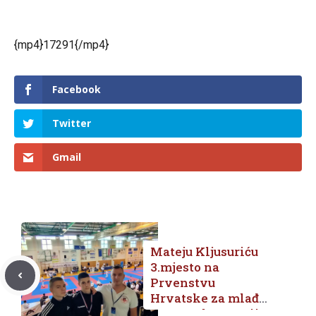
{mp4}17291{/mp4}
Facebook
Twitter
Gmail
Mateju Kljusuriću
3.mjesto na
Prvenstvu
Hrvatske za mlađe
uzrasne kategorije