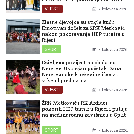
Dubrovačko-neretvanske županije
VIJESTI
7. kolovoza 2026.
Zlatne djevojke su stigle kući:
Emotivan doček za ŽRK Metković
nakon pokoravanja HEP turnira u
Rijeci
SPORT
7. kolovoza 2026.
Oživljena povijest na obalama
Neretve: Uspješan početak Dana
Neretvanske kneževine i bogat
vikend pred nama
VIJESTI
7. kolovoza 2026.
ŽRK Metković i RK Ardiaei
pokorili HEP turnir u Rijeci i putuju
na međunarodnu završnicu u Split
SPORT
7. kolovoza 2026.