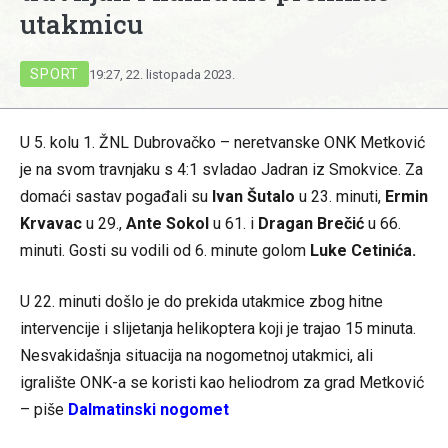
utakmicu
SPORT
19:27, 22. listopada 2023.
U 5. kolu 1. ŽNL Dubrovačko – neretvanske ONK Metković
je na svom travnjaku s 4:1 svladao Jadran iz Smokvice. Za
domaći sastav pogađali su
Ivan Šutalo
u 23. minuti,
Ermin
Krvavac
u 29.,
Ante Sokol
u 61. i
Dragan Brečić
u 66.
minuti. Gosti su vodili od 6. minute golom
Luke Cetinića.
U 22. minuti došlo je do prekida utakmice zbog hitne
intervencije i slijetanja helikoptera koji je trajao 15 minuta.
Nesvakidašnja situacija na nogometnoj utakmici, ali
igralište ONK-a se koristi kao heliodrom za grad Metković
– piše
Dalmatinski nogomet