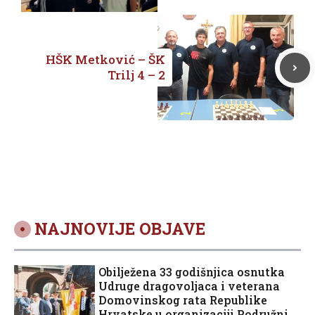
u karateu
HŠK Metković – ŠK
Trilj 4 – 2
NAJNOVIJE OBJAVE
Obilježena 33 godišnjica osnutka
Udruge dragovoljaca i veterana
Domovinskog rata Republike
Hrvatske u organizaciji Podružnice