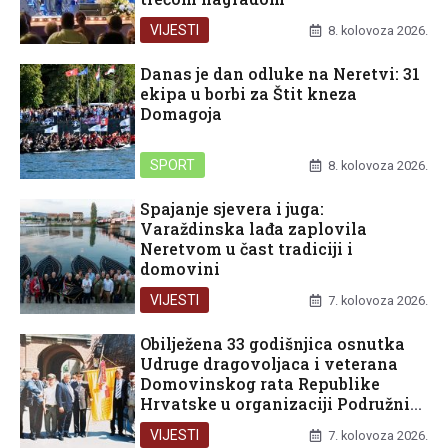
VIJESTI
8. kolovoza 2026.
Danas je dan odluke na Neretvi: 31
ekipa u borbi za Štit kneza
Domagoja
SPORT
8. kolovoza 2026.
Spajanje sjevera i juga:
Varaždinska lađa zaplovila
Neretvom u čast tradiciji i
domovini
VIJESTI
7. kolovoza 2026.
Obilježena 33 godišnjica osnutka
Udruge dragovoljaca i veterana
Domovinskog rata Republike
Hrvatske u organizaciji Podružnice
Dubrovačko-neretvanske županije
VIJESTI
7. kolovoza 2026.