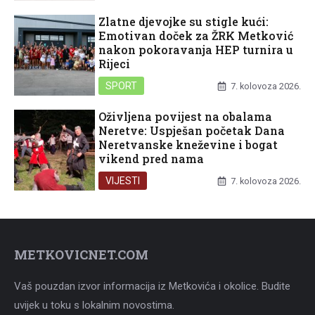
Zlatne djevojke su stigle kući:
Emotivan doček za ŽRK Metković
nakon pokoravanja HEP turnira u
Rijeci
SPORT
7. kolovoza 2026.
Oživljena povijest na obalama
Neretve: Uspješan početak Dana
Neretvanske kneževine i bogat
vikend pred nama
VIJESTI
7. kolovoza 2026.
METKOVICNET.COM
Vaš pouzdan izvor informacija iz Metkovića i okolice. Budite
uvijek u toku s lokalnim novostima.