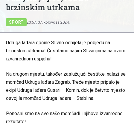
brzinskim utrkama
SPORT
20:57, 07. kolovoza 2024.
Udruga lađara općine Slivno odnijela je pobjedu na
brzinskim utrkama! Čestitamo našim Slivanjcima na ovom
izvanrednom uspjehu!
Na drugom mjestu, također zaslužujući čestitke, nalazi se
momčad Udruga lađara Zagreb. Treće mjesto pripalo je
ekipi Udruga lađara Gusari – Komin, dok je četvrto mjesto
osvojila momčad Udruga lađara – Stablina.
Ponosni smo na sve naše momčadi i njihove izvanredne
rezultate!