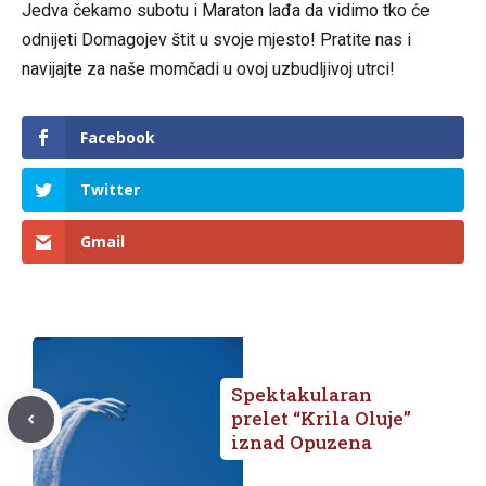
Jedva čekamo subotu i Maraton lađa da vidimo tko će
odnijeti Domagojev štit u svoje mjesto! Pratite nas i
navijajte za naše momčadi u ovoj uzbudljivoj utrci!
Facebook
Twitter
Gmail
Spektakularan
prelet “Krila Oluje”
iznad Opuzena