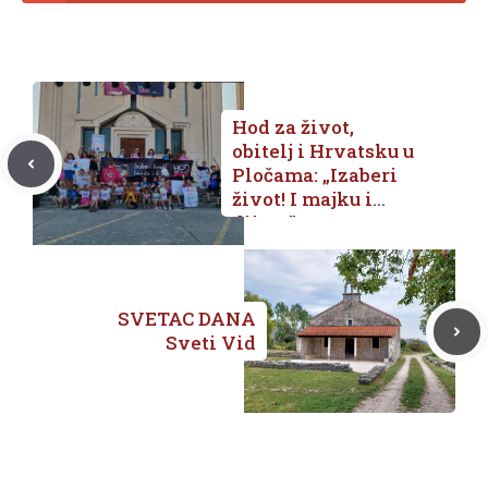
Hod za život,
obitelj i Hrvatsku u
Pločama: „Izaberi
život! I majku i
dijete.”
SVETAC DANA
Sveti Vid