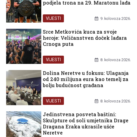
podjela trona na 29. Maratonu lađa
VIJESTI
9. kolovoza 2026.
Srce Metkovića kuca za svoje
heroje: Veličanstven doček lađara
Crnoga puta
VIJESTI
8. kolovoza 2026.
Dolina Neretve u fokusu: Ulaganja
od 240 milijuna eura kao temelj za
bolju budućnost građana
VIJESTI
8. kolovoza 2026.
Jedinstvena posveta baštini:
Skulpture od soli umjetnika Drage
Dragana Eraka ukrasile ušće
Neretve