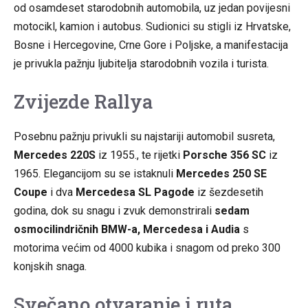
od osamdeset starodobnih automobila, uz jedan povijesni
motocikl, kamion i autobus. Sudionici su stigli iz Hrvatske,
Bosne i Hercegovine, Crne Gore i Poljske, a manifestacija
je privukla pažnju ljubitelja starodobnih vozila i turista.
Zvijezde Rallya
Posebnu pažnju privukli su najstariji automobil susreta,
Mercedes 220S
iz 1955., te rijetki
Porsche 356 SC
iz
1965. Elegancijom su se istaknuli
Mercedes 250 SE
Coupe
i dva
Mercedesa SL Pagode
iz šezdesetih
godina, dok su snagu i zvuk demonstrirali
sedam
osmocilindričnih BMW-a, Mercedesa i Audia
s
motorima većim od 4000 kubika i snagom od preko 300
konjskih snaga.
Svečano otvaranje i ruta