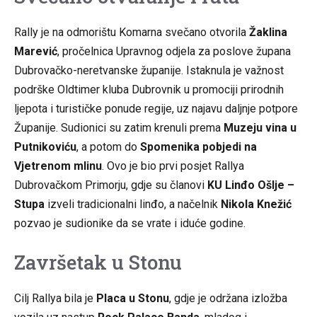
Rally je na odmorištu Komarna svečano otvorila
Žaklina
Marević
, pročelnica Upravnog odjela za poslove župana
Dubrovačko-neretvanske županije. Istaknula je važnost
podrške Oldtimer kluba Dubrovnik u promociji prirodnih
ljepota i turističke ponude regije, uz najavu daljnje potpore
Županije. Sudionici su zatim krenuli prema
Muzeju vina u
Putnikoviću
, a potom do
Spomenika pobjedi na
Vjetrenom mlinu
. Ovo je bio prvi posjet Rallya
Dubrovačkom Primorju, gdje su članovi
KU Linđo Ošlje –
Stupa
izveli tradicionalni linđo, a načelnik
Nikola Knežić
pozvao je sudionike da se vrate i iduće godine.
Završetak u Stonu
Cilj Rallya bila je
Placa u Stonu
, gdje je održana izložba