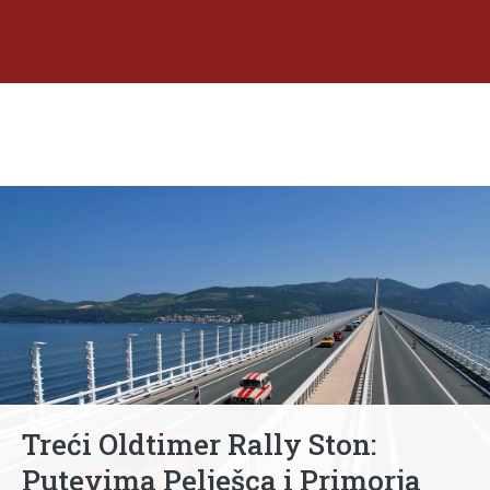
Treći Oldtimer Rally Ston:
Putevima Pelješca i Primorja