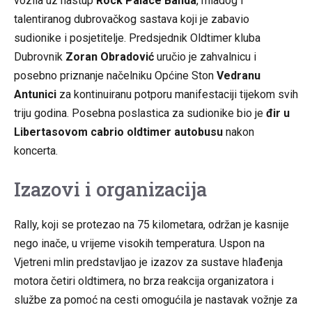
vozila uz nastup
Rock Palace Banda
, mladog i
talentiranog dubrovačkog sastava koji je zabavio
sudionike i posjetitelje. Predsjednik Oldtimer kluba
Dubrovnik
Zoran Obradović
uručio je zahvalnicu i
posebno priznanje načelniku Općine Ston
Vedranu
Antunici
za kontinuiranu potporu manifestaciji tijekom svih
triju godina. Posebna poslastica za sudionike bio je
đir u
Libertasovom cabrio oldtimer autobusu
nakon
koncerta.
Izazovi i organizacija
Rally, koji se protezao na 75 kilometara, održan je kasnije
nego inače, u vrijeme visokih temperatura. Uspon na
Vjetreni mlin predstavljao je izazov za sustave hlađenja
motora četiri oldtimera, no brza reakcija organizatora i
službe za pomoć na cesti omogućila je nastavak vožnje za