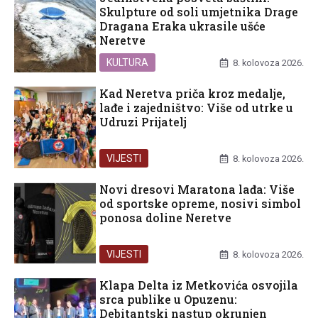
Skulpture od soli umjetnika Drage
Dragana Eraka ukrasile ušće
Neretve
KULTURA
8. kolovoza 2026.
Kad Neretva priča kroz medalje,
lađe i zajedništvo: Više od utrke u
Udruzi Prijatelj
VIJESTI
8. kolovoza 2026.
Novi dresovi Maratona lađa: Više
od sportske opreme, nosivi simbol
ponosa doline Neretve
VIJESTI
8. kolovoza 2026.
Klapa Delta iz Metkovića osvojila
srca publike u Opuzenu:
Debitantski nastup okrunjen