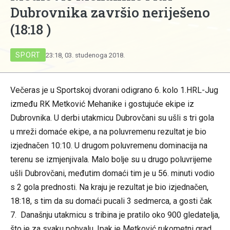
Dubrovnika završio neriješeno
(18:18 )
SPORT
23:18, 03. studenoga 2018.
Večeras je u Sportskoj dvorani odigrano 6. kolo 1.HRL-Jug
između RK Metković Mehanike i gostujuće ekipe iz
Dubrovnika. U derbi utakmicu Dubrovčani su ušli s tri gola
u mreži domaće ekipe, a na poluvremenu rezultat je bio
izjednačen 10:10. U drugom poluvremenu dominacija na
terenu se izmjenjivala. Malo bolje su u drugo poluvrijeme
ušli Dubrovčani, međutim domaći tim je u 56. minuti vodio
s 2 gola prednosti. Na kraju je rezultat je bio izjednačen,
18:18, s tim da su domaći pucali 3 sedmerca, a gosti čak
7. Današnju utakmicu s tribina je pratilo oko 900 gledatelja,
što je za svaku pohvalu. Ipak je Metković rukometni grad.