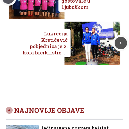
gostovale u
Ljubuškom
Lukrecija
Krstičević
pobjednica je 2.
kola biciklističke
lige ‘Djetinstvo na
dva kotača’
NAJNOVIJE OBJAVE
Jedinstvena posveta baštini: