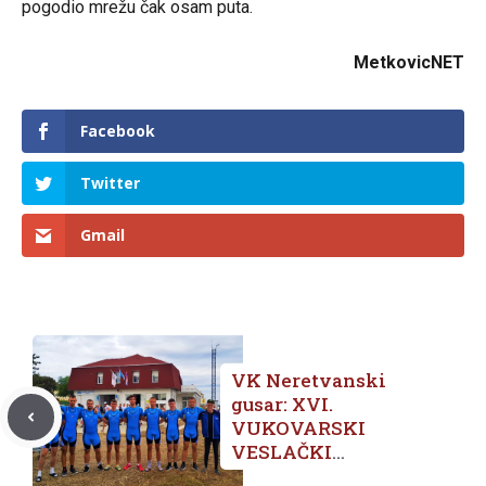
pogodio mrežu čak osam puta.
MetkovicNET
Facebook
Twitter
Gmail
VK Neretvanski
gusar: XVI.
VUKOVARSKI
VESLAČKI
MARATON