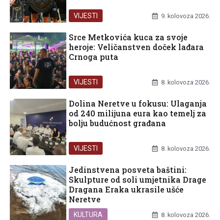
VIJESTI
9. kolovoza 2026.
Srce Metkovića kuca za svoje
heroje: Veličanstven doček lađara
Crnoga puta
VIJESTI
8. kolovoza 2026.
Dolina Neretve u fokusu: Ulaganja
od 240 milijuna eura kao temelj za
bolju budućnost građana
VIJESTI
8. kolovoza 2026.
Jedinstvena posveta baštini:
Skulpture od soli umjetnika Drage
Dragana Eraka ukrasile ušće
Neretve
KULTURA
8. kolovoza 2026.