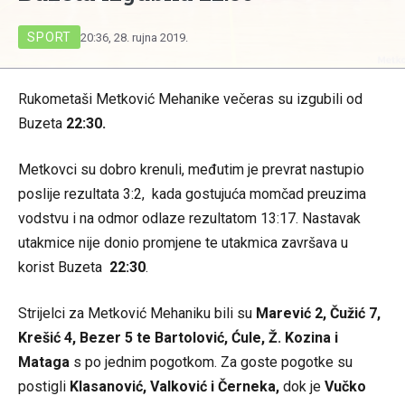
SPORT
20:36, 28. rujna 2019.
Rukometaši Metković Mehanike večeras su izgubili od
Buzeta
22:30.
Metkovci su dobro krenuli, međutim je prevrat nastupio
poslije rezultata 3:2, kada gostujuća momčad preuzima
vodstvu i na odmor odlaze rezultatom 13:17. Nastavak
utakmice nije donio promjene te utakmica završava u
korist Buzeta
22:30
.
Strijelci za Metković Mehaniku bili su
Marević 2, Čužić 7,
Krešić 4, Bezer 5 te Bartolović, Ćule, Ž. Kozina i
Mataga
s po jednim pogotkom. Za goste pogotke su
postigli
Klasanović, Valković i Černeka,
dok je
Vučko