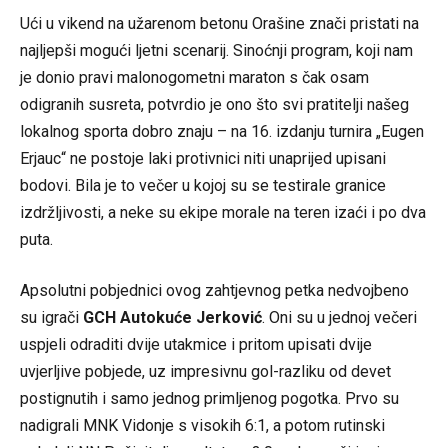
Ući u vikend na užarenom betonu Orašine znači pristati na
najljepši mogući ljetni scenarij. Sinoćnji program, koji nam
je donio pravi malonogometni maraton s čak osam
odigranih susreta, potvrdio je ono što svi pratitelji našeg
lokalnog sporta dobro znaju – na 16. izdanju turnira „Eugen
Erjauc“ ne postoje laki protivnici niti unaprijed upisani
bodovi. Bila je to večer u kojoj su se testirale granice
izdržljivosti, a neke su ekipe morale na teren izaći i po dva
puta.
Apsolutni pobjednici ovog zahtjevnog petka nedvojbeno
su igrači
GCH Autokuće Jerković
. Oni su u jednoj večeri
uspjeli odraditi dvije utakmice i pritom upisati dvije
uvjerljive pobjede, uz impresivnu gol-razliku od devet
postignutih i samo jednog primljenog pogotka. Prvo su
nadigrali MNK Vidonje s visokih 6:1, a potom rutinski