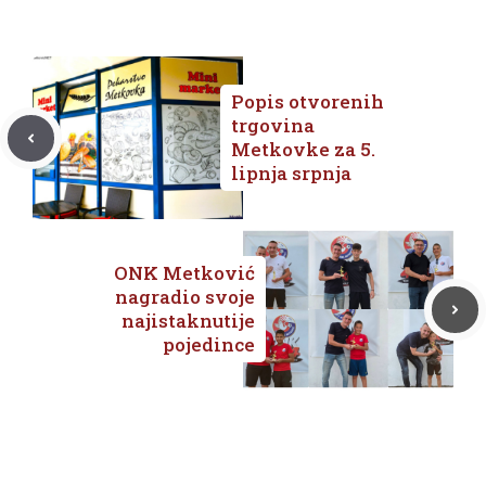
Popis otvorenih
trgovina
Metkovke za 5.
lipnja srpnja
ONK Metković
nagradio svoje
najistaknutije
pojedince