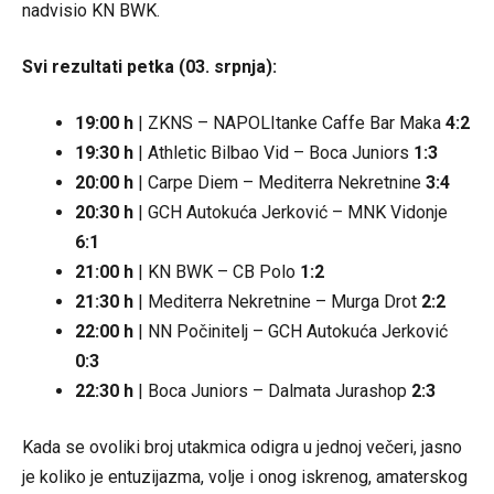
nadvisio KN BWK.
Svi rezultati petka (03. srpnja):
19:00 h
| ZKNS – NAPOLItanke Caffe Bar Maka
4:2
19:30 h
| Athletic Bilbao Vid – Boca Juniors
1:3
20:00 h
| Carpe Diem – Mediterra Nekretnine
3:4
20:30 h
| GCH Autokuća Jerković – MNK Vidonje
6:1
21:00 h
| KN BWK – CB Polo
1:2
21:30 h
| Mediterra Nekretnine – Murga Drot
2:2
22:00 h
| NN Počinitelj – GCH Autokuća Jerković
0:3
22:30 h
| Boca Juniors – Dalmata Jurashop
2:3
Kada se ovoliki broj utakmica odigra u jednoj večeri, jasno
je koliko je entuzijazma, volje i onog iskrenog, amaterskog