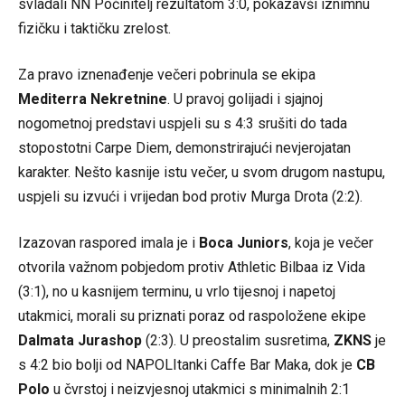
svladali NN Počinitelj rezultatom 3:0, pokazavši iznimnu
fizičku i taktičku zrelost.
Za pravo iznenađenje večeri pobrinula se ekipa
Mediterra Nekretnine
. U pravoj golijadi i sjajnoj
nogometnoj predstavi uspjeli su s 4:3 srušiti do tada
stopostotni Carpe Diem, demonstrirajući nevjerojatan
karakter. Nešto kasnije istu večer, u svom drugom nastupu,
uspjeli su izvući i vrijedan bod protiv Murga Drota (2:2).
Izazovan raspored imala je i
Boca Juniors
, koja je večer
otvorila važnom pobjedom protiv Athletic Bilbaa iz Vida
(3:1), no u kasnijem terminu, u vrlo tijesnoj i napetoj
utakmici, morali su priznati poraz od raspoložene ekipe
Dalmata Jurashop
(2:3). U preostalim susretima,
ZKNS
je
s 4:2 bio bolji od NAPOLItanki Caffe Bar Maka, dok je
CB
Polo
u čvrstoj i neizvjesnoj utakmici s minimalnih 2:1