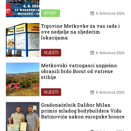
SPORT
6. kolovoza 2026.
Trgovine Metkovke za vas rade i
ove nedjelje na sljedećim
lokacijama
VIJESTI
6. kolovoza 2026.
Metkovski vatrogasci uspješno
obranili brdo Borut od vatrene
stihije
VIJESTI
6. kolovoza 2026.
Gradonačelnik Dalibor Milan
primio mladog bodybuildera Vidu
Batinovića nakon europske bronce