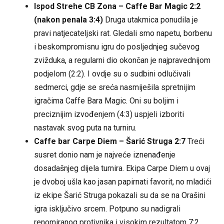
Ispod Strehe CB Zona – Caffe Bar Magic 2:2
(nakon penala 3:4)
Druga utakmica ponudila je
pravi natjecateljski rat. Gledali smo napetu, borbenu
i beskompromisnu igru do posljednjeg sučevog
zvižduka, a regularni dio okončan je najpravednijom
podjelom (2:2). I ovdje su o sudbini odlučivali
sedmerci, gdje se sreća nasmiješila spretnijim
igračima Caffe Bara Magic. Oni su boljim i
preciznijim izvođenjem (4:3) uspjeli izboriti
nastavak svog puta na turniru.
Caffe bar Carpe Diem – Šarić Struga 2:7
Treći
susret donio nam je najveće iznenađenje
dosadašnjeg dijela turnira. Ekipa Carpe Diem u ovaj
je dvoboj ušla kao jasan papirnati favorit, no mladići
iz ekipe Šarić Struga pokazali su da se na Orašini
igra isključivo srcem. Potpuno su nadigrali
renomiranog protivnika i visokim rezultatom 7:2