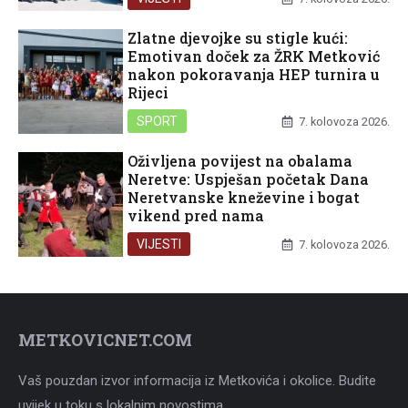
Zlatne djevojke su stigle kući:
Emotivan doček za ŽRK Metković
nakon pokoravanja HEP turnira u
Rijeci
SPORT
7. kolovoza 2026.
Oživljena povijest na obalama
Neretve: Uspješan početak Dana
Neretvanske kneževine i bogat
vikend pred nama
VIJESTI
7. kolovoza 2026.
METKOVICNET.COM
Vaš pouzdan izvor informacija iz Metkovića i okolice. Budite
uvijek u toku s lokalnim novostima.