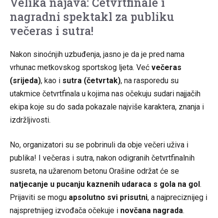
Velika najava: Četvrtfinale i
nagradni spektakl za publiku
večeras i sutra!
Nakon sinoćnjih uzbuđenja, jasno je da je pred nama
vrhunac metkovskog sportskog ljeta. Već
večeras
(srijeda)
, kao i
sutra (četvrtak)
, na rasporedu su
utakmice četvrtfinala u kojima nas očekuju sudari najjačih
ekipa koje su do sada pokazale najviše karaktera, znanja i
izdržljivosti.
No, organizatori su se pobrinuli da obje večeri uživa i
publika! I večeras i sutra, nakon odigranih četvrtfinalnih
susreta, na užarenom betonu Orašine održat će se
natjecanje u pucanju kaznenih udaraca s gola na gol
.
Prijaviti se mogu
apsolutno svi prisutni
, a najpreciznijeg i
najspretnijeg izvođača očekuje i
novčana nagrada
.