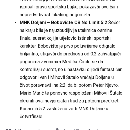
ispisali pravu sportsku bajku, pokazavši svu čar i
nepredvidivost lokalnog nogometa.
MNK Doljani – Bobovište CB No Limit 5:2
Šećer
na kraju bila je najuzbudljivija utakmica osmine
finala, susret koji je utjelovio istinski sportski
karakter. Bobovište je prvo poluvrijeme odigralo
briljantno, stigavši do prednosti od 0:2 zahvaljujući
pogocima Zvonimira Medića. Činilo se da
kontroliraju susret, no u nastavku slijedi fantastičan
odgovor. Ivan i Mihovil Šutalo vraćaju Doljane u
život poravnavši na 2:2, da bi potom Petar Njavro,
Mario Marić te ponovno raspoloženi Mihovil Šutalo
okrunili ovaj nevjerojatan trud za potpuni preokret.
Konačnih 5:2 zasluženo vodi MNK Doljane u
četvrtfinale.