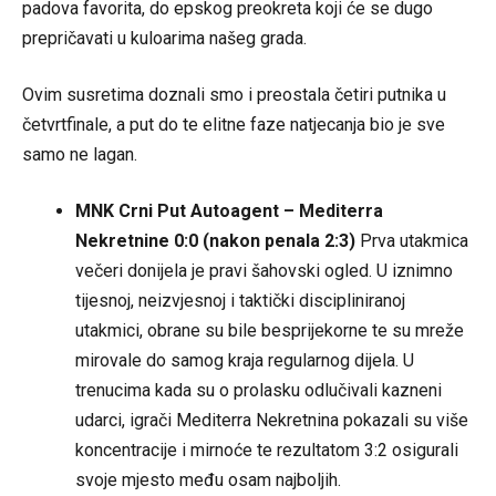
padova favorita, do epskog preokreta koji će se dugo
prepričavati u kuloarima našeg grada.
Ovim susretima doznali smo i preostala četiri putnika u
četvrtfinale, a put do te elitne faze natjecanja bio je sve
samo ne lagan.
MNK Crni Put Autoagent – Mediterra
Nekretnine 0:0 (nakon penala 2:3)
Prva utakmica
večeri donijela je pravi šahovski ogled. U iznimno
tijesnoj, neizvjesnoj i taktički discipliniranoj
utakmici, obrane su bile besprijekorne te su mreže
mirovale do samog kraja regularnog dijela. U
trenucima kada su o prolasku odlučivali kazneni
udarci, igrači Mediterra Nekretnina pokazali su više
koncentracije i mirnoće te rezultatom 3:2 osigurali
svoje mjesto među osam najboljih.