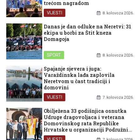
trećom nagradom
VIJESTI
8. kolovoza 2026.
Danas je dan odluke na Neretvi: 31
ekipa u borbi za Štit kneza
Domagoja
SPORT
8. kolovoza 2026.
Spajanje sjevera i juga:
Varaždinska lađa zaplovila
Neretvom u čast tradiciji i
domovini
VIJESTI
7. kolovoza 2026.
Obilježena 33 godišnjica osnutka
Udruge dragovoljaca i veterana
Domovinskog rata Republike
Hrvatske u organizaciji Podružnice
Dubrovačko-neretvanske županije
VIJESTI
7. kolovoza 2026.