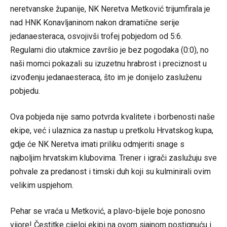
neretvanske županije, NK Neretva Metković trijumfirala je
nad HNK Konavljaninom nakon dramatične serije
jedanaesteraca, osvojivši trofej pobjedom od 5:6.
Regularni dio utakmice završio je bez pogodaka (0:0), no
naši momci pokazali su izuzetnu hrabrost i preciznost u
izvođenju jedanaesteraca, što im je donijelo zasluženu
pobjedu.
Ova pobjeda nije samo potvrda kvalitete i borbenosti naše
ekipe, već i ulaznica za nastup u pretkolu Hrvatskog kupa,
gdje će NK Neretva imati priliku odmjeriti snage s
najboljim hrvatskim klubovima. Trener i igrači zaslužuju sve
pohvale za predanost i timski duh koji su kulminirali ovim
velikim uspjehom.
Pehar se vraća u Metković, a plavo-bijele boje ponosno
vijore! Čestitke cijeloj ekipi na ovom sjajnom postignuću i