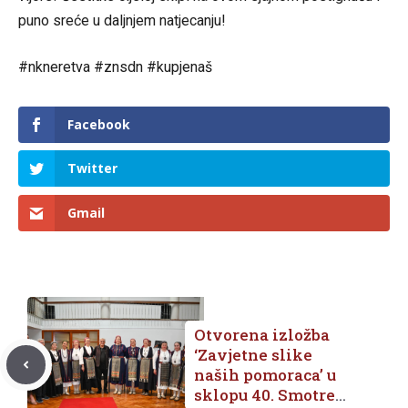
puno sreće u daljnjem natjecanju!
#nkneretva #znsdn #kupjenaš
Facebook
Twitter
Gmail
Otvorena izložba
‘Zavjetne slike
naših pomoraca’ u
sklopu 40. Smotre