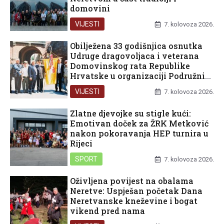
domovini
VIJESTI
7. kolovoza 2026.
Obilježena 33 godišnjica osnutka
Udruge dragovoljaca i veterana
Domovinskog rata Republike
Hrvatske u organizaciji Podružnice
Dubrovačko-neretvanske županije
VIJESTI
7. kolovoza 2026.
Zlatne djevojke su stigle kući:
Emotivan doček za ŽRK Metković
nakon pokoravanja HEP turnira u
Rijeci
SPORT
7. kolovoza 2026.
Oživljena povijest na obalama
Neretve: Uspješan početak Dana
Neretvanske kneževine i bogat
vikend pred nama