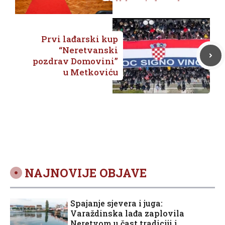
folklora jadranske
Hrvatske
Prvi lađarski kup
“Neretvanski
pozdrav Domovini”
u Metkoviću
NAJNOVIJE OBJAVE
Spajanje sjevera i juga:
Varaždinska lađa zaplovila
Neretvom u čast tradiciji i