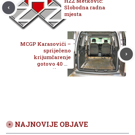
HZZ Metković:
Slobodna radna
mjesta
MCGP Karasovići –
spriječeno
krijumčarenje
gotovo 40 kg
marihuane
NAJNOVIJE OBJAVE