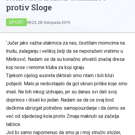
protiv Sloge
SPORT
09:25, 28. listopada 2019.
‘Jučer jako važna utakmica za nas, čestitam momcima na
trudu, zalaganju i velikoj želji da se neporaženi vratimo u
Metković. Nadam se da su konačno shvatili značaj dresa
koji nose i renome kluba za koji igraju.
Tijekom cijelog susreta diktirali smo ritam i bili blizi
pobjedi. Malo je nedostajalo da gol okruni prilike koje smo
imali. Ne bih nikog izdvajao, jer su danas svi dali svoj
doprinos i disali ko jedan. Nadam se da ce ovaj bod
dečkima ubrizgat potrebno samopouzdanje i da ćemo se
već od sljedećeg kola protiv Zmaja maknuti sa začelja
tablice.
Još bi samo napomenuo da smo ja i moj stručni stožer,