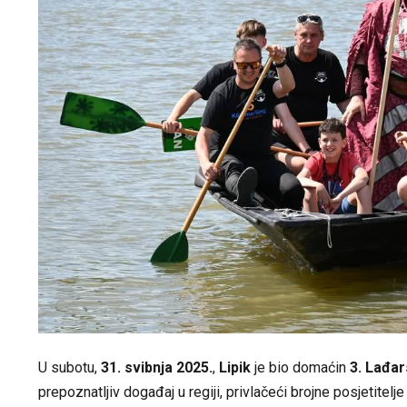
U subotu,
31. svibnja 2025.
,
Lipik
je bio domaćin
3. Lađa
prepoznatljiv događaj u regiji, privlačeći brojne posjetitel