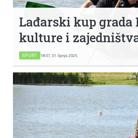
Lađarski kup grada L
kulture i zajedništv
SPORT
18:07, 01. lipnja 2025.