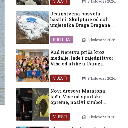
VIJESTI
8. kolovoza 2026.
Jedinstvena posveta
baštini: Skulpture od soli
umjetnika Drage Dragana
Eraka ukrasile ušće Neretve
KULTURA
8. kolovoza 2026.
Kad Neretva priča kroz
medalje, lađe i zajedništvo:
Više od utrke u Udruzi
Prijatelj
VIJESTI
8. kolovoza 2026.
Novi dresovi Maratona
lađa: Više od sportske
opreme, nosivi simbol
ponosa doline Neretve
VIJESTI
8. kolovoza 2026.