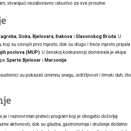
ram, stvarajući nezaboravno iskustvo za sve prisutne.
je
Zagreba
,
Siska
,
Bjelovara
,
Đakova
i
Slavonskog Broda
. U
a
, koji su osvojili prvo mjesto, dok su drugo i treće mjesto pripala
njih poslova (MUP)
. U ženskoj konkurenciji dominirala je ekipa
kipe
Sparte Bjelovar
i
Marsonije
.
sudionici su pokazali iznimnu snagu, izdržljivost i timski duh, što
nje
 je i raznovrstan prateći program koji je obogatio doživljaj
 razne aktivnosti, dok su glazba, gastronomija i druženje dodatno