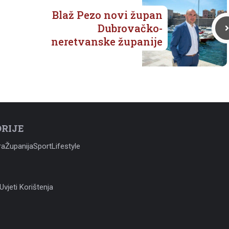
Blaž Pezo novi župan
Dubrovačko-
neretvanske županije
RIJE
ra
Županija
Sport
Lifestyle
Uvjeti Korištenja