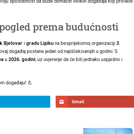
svoju sposobnost da bude domaćin velikih događaja koji privlače
 pogled prema budućnosti
 Bjelovar
i
gradu Lipiku
na besprijekornoj organizaciji
3.
 ovaj događaj postane jedan od najiščekivanijih u godini. S
pa
u
2026. godini
, uz uvjerenje da će biti jednako uspješno i
om događaju! 💪
Gmail