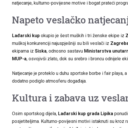
natjecanje, kulturno-povijesne motive i bogat prateći prog
Napeto veslačko natjecan
Lađarski kup
okupio je šest muških i tri ženske ekipe iz
muškoj konkurenciji najuspješniji su bili veslači iz
Zagreb
ekipama iz
Siska
, odnosno sastavu
Ministarstva unutar
MUP-a
, osvojivši zlato, dok su srebro i broncu odnijele e
Natjecanje je proteklo u duhu sportske borbe i fair playa, a 
dodatno podiglo atmosferu događaja.
Kultura i zabava uz vesla
Osim sportskog dijela,
Lađarski kup grada Lipika
ponudio
posjetiteljima. Kulturno-povijesni motivi istaknuti su kroz