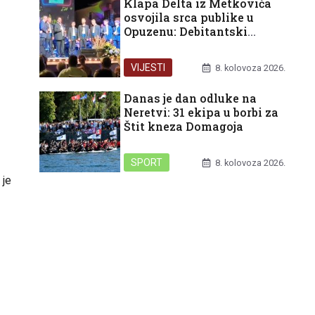
Klapa Delta iz Metkovića
osvojila srca publike u
Opuzenu: Debitantski
nastup okrunjen trećom
nagradom
VIJESTI
8. kolovoza 2026.
Danas je dan odluke na
Neretvi: 31 ekipa u borbi za
Štit kneza Domagoja
SPORT
8. kolovoza 2026.
 je