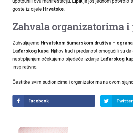
upotpunili ovu manifestaciju.
Lipik
je još jednom potvrdio 
goste iz cijele
Hrvatske
.
Zahvala organizatorima i
Zahvaljujemo
Hrvatskom šumarskom društvu – ogranak
Lađarskog kupa
. Njihov trud i predanost omogućili su da
nestrpljenjem očekujemo sljedeće izdanje
Lađarskog ku
inspirativno.
Čestitke svim sudionicima i organizatorima na ovom sjajn
Facebook
Twitter