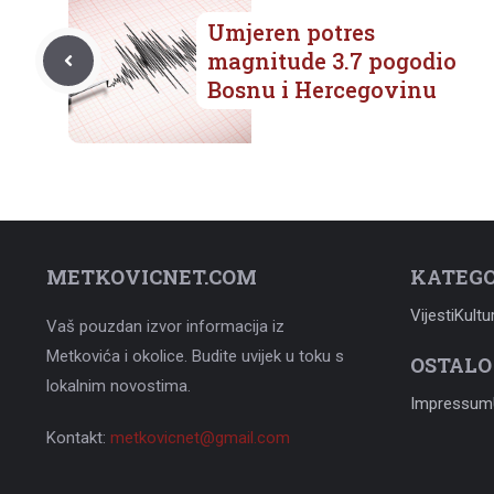
Umjeren potres
magnitude 3.7 pogodio
Bosnu i Hercegovinu
METKOVICNET.COM
KATEGO
Vijesti
Kultu
Vaš pouzdan izvor informacija iz
Metkovića i okolice. Budite uvijek u toku s
OSTALO
lokalnim novostima.
Impressum
Kontakt:
metkovicnet@gmail.com