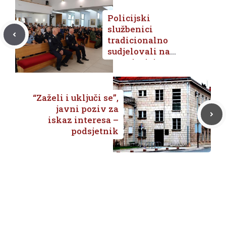
Policijski
službenici
tradicionalno
sudjelovali na
svetoj misi
povodom sv.
Mihovila
“Zaželi i uključi se”,
javni poziv za
iskaz interesa –
podsjetnik