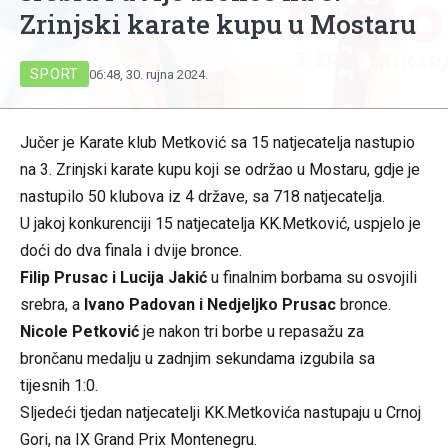
Zrinjski karate kupu u Mostaru
SPORT
06:48, 30. rujna 2024.
Jučer je Karate klub Metković sa 15 natjecatelja nastupio
na 3. Zrinjski karate kupu koji se održao u Mostaru, gdje je
nastupilo 50 klubova iz 4 države, sa 718 natjecatelja.
U jakoj konkurenciji 15 natjecatelja KK.Metković, uspjelo je
doći do dva finala i dvije bronce.
Filip Prusac i Lucija Jakić
u finalnim borbama su osvojili
srebra, a
Ivano Padovan i Nedjeljko Prusac
bronce.
Nicole Petković
je nakon tri borbe u repasažu za
brončanu medalju u zadnjim sekundama izgubila sa
tijesnih 1:0.
Sljedeći tjedan natjecatelji KK.Metkovića nastupaju u Crnoj
Gori, na IX Grand Prix Montenegru.