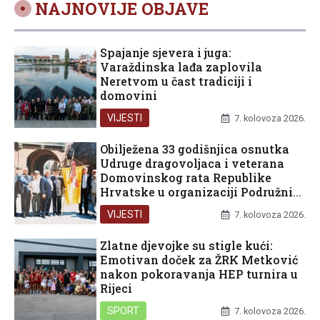
NAJNOVIJE OBJAVE
Spajanje sjevera i juga:
Varaždinska lađa zaplovila
Neretvom u čast tradiciji i
domovini
VIJESTI
7. kolovoza 2026.
Obilježena 33 godišnjica osnutka
Udruge dragovoljaca i veterana
Domovinskog rata Republike
Hrvatske u organizaciji Podružnice
Dubrovačko-neretvanske županije
VIJESTI
7. kolovoza 2026.
Zlatne djevojke su stigle kući:
Emotivan doček za ŽRK Metković
nakon pokoravanja HEP turnira u
Rijeci
SPORT
7. kolovoza 2026.