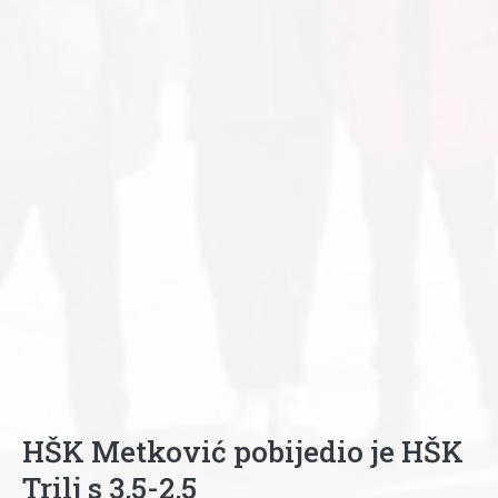
HŠK Metković pobijedio je HŠK
Trilj s 3,5-2,5