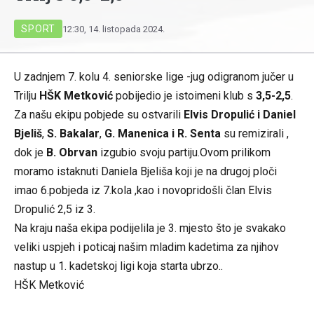
SPORT
12:30, 14. listopada 2024.
U zadnjem 7. kolu 4. seniorske lige -jug odigranom jučer u
Trilju
HŠK Metković
pobijedio je istoimeni klub s
3,5-2,5
.
Za našu ekipu pobjede su ostvarili
Elvis Dropulić i Daniel
Bjeliš
,
S. Bakalar
,
G. Manenica i R. Senta
su remizirali ,
dok je
B. Obrvan
izgubio svoju partiju.Ovom prilikom
moramo istaknuti Daniela Bjeliša koji je na drugoj ploči
imao 6.pobjeda iz 7.kola ,kao i novopridošli član Elvis
Dropulić 2,5 iz 3.
Na kraju naša ekipa podijelila je 3. mjesto što je svakako
veliki uspjeh i poticaj našim mladim kadetima za njihov
nastup u 1. kadetskoj ligi koja starta ubrzo..
HŠK Metković