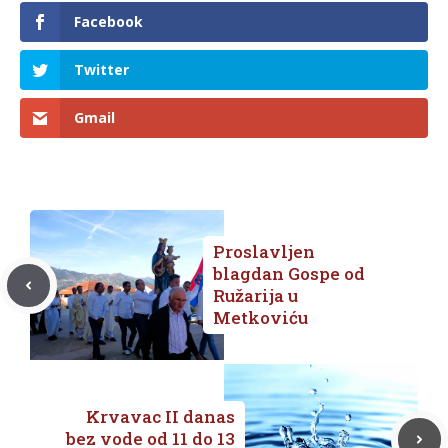
Facebook
Twitter
Gmail
Proslavljen
blagdan Gospe od
Ružarija u
Metkoviću
Krvavac II danas
bez vode od 11 do 13