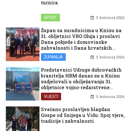
turnira
SPORT
5. kolovoza 2026.
Župan sa suradnicima u Kninu na
31. obljetnici VRO Oluja i proslavi
Dana pobjede i domovinske
zahvalnosti i Dana hrvatskih
branitelja
ŽUPANIJA
5. kolovoza 2026.
Predstavnici Udruge dubrovačkih
branitelja HRM danas su u Kninu
sudjelovali u obilježavanju 31.
obljetnice vojno-redarstvene
operacije Oluja
VIJESTI
5. kolovoza 2026.
Svečano proslavljen blagdan
Gospe od Snijega u Vidu: Spoj vjere,
tradicije i zahvalnosti