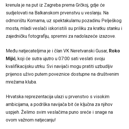
krenula je na put iz Zagreba prema Grčkoj, gdje će
sudjelovati na Balkanskom prvenstvu u veslanju. Na
odmorištu Komarna, uz spektakularnu pozadinu Pelješkog
mosta, mladi veslači iskoristili su priliku za kratku stanku i
zajedničku fotografiju, spremni za nadolazeće izazove.
Među natjecateljima je i član VK Neretvanski Gusar,
Roko
Mijić
, koji će sutra ujutro u 07:00 sati veslati svoju
kvalifikacijsku utrku. Svi navijači mogu pratiti uzbudljiv
prijenos uživo putem poveznice dostupne na društvenim
mrežama kluba.
Hrvatska reprezentacija ulazi u prvenstvo s visokim
ambicijama, a podrška navijača bit će ključna za njihov
uspjeh. Želimo svim veslačima puno sreće i snage na
ovom važnom natjecanju!