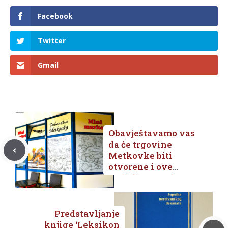
Facebook
Twitter
Gmail
Obavještavamo vas
da će trgovine
Metkovke biti
otvorene i ove
nedjelje, 14. rujna!
Predstavljanje
knjige ‘Leksikon