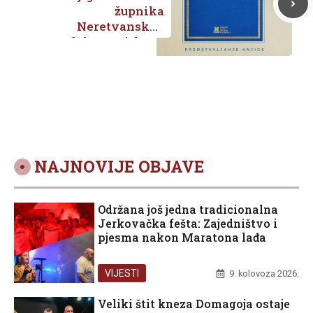
župnika
Neretvanskog
dekanata’ dr. sc.
Ivana Armande
NAJNOVIJE OBJAVE
Održana još jedna tradicionalna
Jerkovačka fešta: Zajedništvo i
pjesma nakon Maratona lađa
VIJESTI
9. kolovoza 2026.
Veliki štit kneza Domagoja ostaje