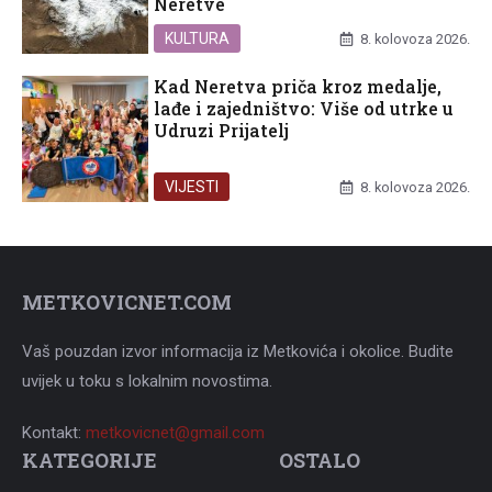
Neretve
KULTURA
8. kolovoza 2026.
Kad Neretva priča kroz medalje,
lađe i zajedništvo: Više od utrke u
Udruzi Prijatelj
VIJESTI
8. kolovoza 2026.
METKOVICNET.COM
Vaš pouzdan izvor informacija iz Metkovića i okolice. Budite
uvijek u toku s lokalnim novostima.
Kontakt:
metkovicnet@gmail.com
KATEGORIJE
OSTALO