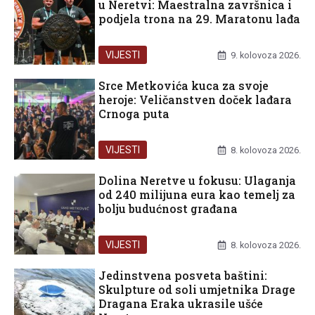
u Neretvi: Maestralna završnica i
podjela trona na 29. Maratonu lađa
VIJESTI
9. kolovoza 2026.
Srce Metkovića kuca za svoje
heroje: Veličanstven doček lađara
Crnoga puta
VIJESTI
8. kolovoza 2026.
Dolina Neretve u fokusu: Ulaganja
od 240 milijuna eura kao temelj za
bolju budućnost građana
VIJESTI
8. kolovoza 2026.
Jedinstvena posveta baštini:
Skulpture od soli umjetnika Drage
Dragana Eraka ukrasile ušće