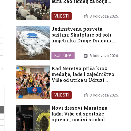
eura kao temelj za bolju
budućnost građana
VIJESTI
8. kolovoza 2026.
Jedinstvena posveta
baštini: Skulpture od soli
umjetnika Drage Dragana
Eraka ukrasile ušće Neretve
KULTURA
8. kolovoza 2026.
Kad Neretva priča kroz
medalje, lađe i zajedništvo:
Više od utrke u Udruzi
Prijatelj
VIJESTI
8. kolovoza 2026.
Novi dresovi Maratona
lađa: Više od sportske
opreme, nosivi simbol
ponosa doline Neretve