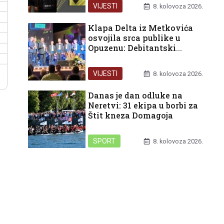
VIJESTI
8. kolovoza 2026.
Klapa Delta iz Metkovića
osvojila srca publike u
Opuzenu: Debitantski
nastup okrunjen trećom
nagradom
VIJESTI
8. kolovoza 2026.
Danas je dan odluke na
Neretvi: 31 ekipa u borbi za
Štit kneza Domagoja
SPORT
8. kolovoza 2026.