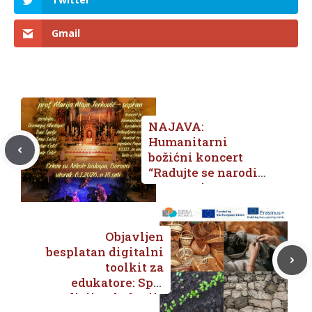
Gmail
NAJAVA:
Humanitarni
božićni koncert
“Radujte se narodi”
u Borovcima
Objavljen
besplatan digitalni
toolkit za
edukatore: Spoj
tradicije, ekologije