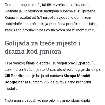
Demonstracijom moći, taktičke zrelosti i efikasnosti,
Dalmata je u potpunosti nadigrala suparnike iz Opuzena.
Konačni rezultat od
5:1
najbolje svjedoči o dominaciji
pobjedničke momčadi koja je, nošena podrškom s tribina,
zasluženo proslavila naslov na ovom prestižnom turniru.
Golijada za treće mjesto i
drama kod juniora
Prije velikog finala, gledatelji su vidjeli pravu „golijadu“ u
utakmici za treće mjesto. U susretu otvorenog garda, ekipa
Čili Paprike
bila je bolja od sastava
Škrapa Momići
Boogie bar
rezultatom
7:5
, osiguravši tako brončanu
medalju.
Ništa manje uzbudljivo nije bilo ni u juniorskom dijelu