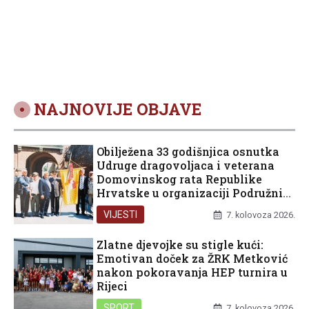
i socijalne
uključenosti
NAJNOVIJE OBJAVE
Obilježena 33 godišnjica osnutka
Udruge dragovoljaca i veterana
Domovinskog rata Republike
Hrvatske u organizaciji Podružnice
Dubrovačko-neretvanske županije
VIJESTI
7. kolovoza 2026.
Zlatne djevojke su stigle kući:
Emotivan doček za ŽRK Metković
nakon pokoravanja HEP turnira u
Rijeci
SPORT
7. kolovoza 2026.