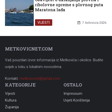
ribolovne opreme s plovnog puta
Maratona lađa
VIJESTI
7. kolovoza 2026.
METKOVICNET.COM
Vaš pouzdan izvor informacija iz Metkovića i okolice. Budite
uvijek u toku s lokalnim novostima.
Kontakt:
metkovicnet@gmail.com
KATEGORIJE
OSTALO
Vijesti
Impressum
Kultura
Uvjeti Korištenja
Županija