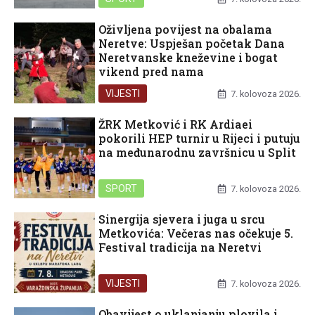
Oživljena povijest na obalama
Neretve: Uspješan početak Dana
Neretvanske kneževine i bogat
vikend pred nama
VIJESTI
7. kolovoza 2026.
ŽRK Metković i RK Ardiaei
pokorili HEP turnir u Rijeci i putuju
na međunarodnu završnicu u Split
SPORT
7. kolovoza 2026.
Sinergija sjevera i juga u srcu
Metkovića: Večeras nas očekuje 5.
Festival tradicija na Neretvi
VIJESTI
7. kolovoza 2026.
Obavijest o uklanjanju plovila i