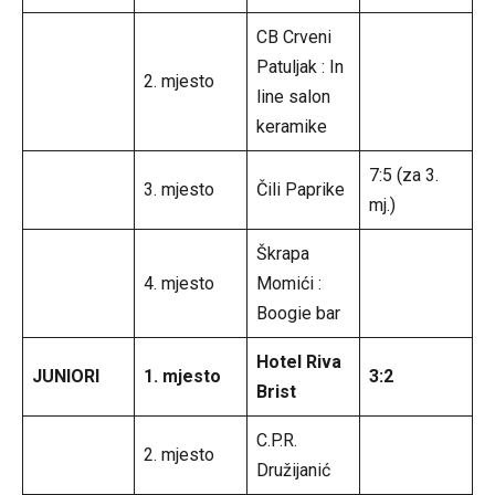
CB Crveni
Patuljak : In
2. mjesto
line salon
keramike
7:5 (za 3.
3. mjesto
Čili Paprike
mj.)
Škrapa
4. mjesto
Momići :
Boogie bar
Hotel Riva
JUNIORI
1. mjesto
3:2
Brist
C.P.R.
2. mjesto
Družijanić