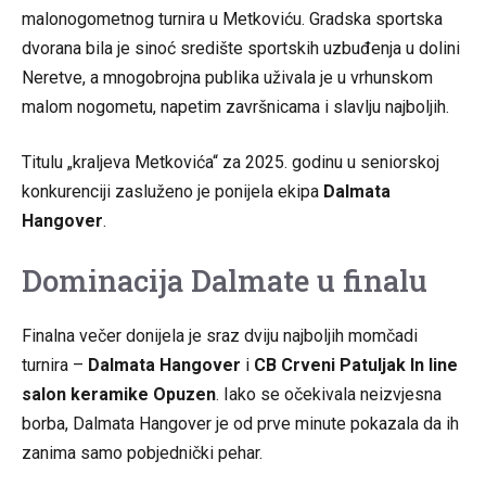
malonogometnog turnira u Metkoviću. Gradska sportska
dvorana bila je sinoć središte sportskih uzbuđenja u dolini
Neretve, a mnogobrojna publika uživala je u vrhunskom
malom nogometu, napetim završnicama i slavlju najboljih.
Titulu „kraljeva Metkovića“ za 2025. godinu u seniorskoj
konkurenciji zasluženo je ponijela ekipa
Dalmata
Hangover
.
Dominacija Dalmate u finalu
Finalna večer donijela je sraz dviju najboljih momčadi
turnira –
Dalmata Hangover
i
CB Crveni Patuljak In line
salon keramike Opuzen
. Iako se očekivala neizvjesna
borba, Dalmata Hangover je od prve minute pokazala da ih
zanima samo pobjednički pehar.