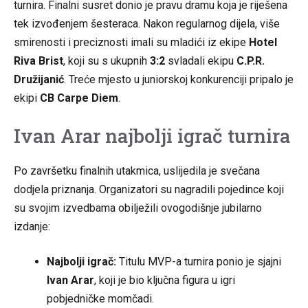
turnira. Finalni susret donio je pravu dramu koja je riješena
tek izvođenjem šesteraca. Nakon regularnog dijela, više
smirenosti i preciznosti imali su mladići iz ekipe
Hotel
Riva Brist
, koji su s ukupnih
3:2
svladali ekipu
C.P.R.
Družijanić
. Treće mjesto u juniorskoj konkurenciji pripalo je
ekipi
CB Carpe Diem
.
Ivan Arar najbolji igrač turnira
Po završetku finalnih utakmica, uslijedila je svečana
dodjela priznanja. Organizatori su nagradili pojedince koji
su svojim izvedbama obilježili ovogodišnje jubilarno
izdanje:
Najbolji igrač:
Titulu MVP-a turnira ponio je sjajni
Ivan Arar
, koji je bio ključna figura u igri
pobjedničke momčadi.