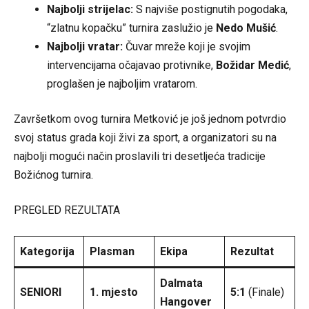
Najbolji strijelac:
S najviše postignutih pogodaka,
“zlatnu kopačku” turnira zaslužio je
Nedo Mušić
.
Najbolji vratar:
Čuvar mreže koji je svojim
intervencijama očajavao protivnike,
Božidar Medić
,
proglašen je najboljim vratarom.
Završetkom ovog turnira Metković je još jednom potvrdio
svoj status grada koji živi za sport, a organizatori su na
najbolji mogući način proslavili tri desetljeća tradicije
Božićnog turnira.
PREGLED REZULTATA
Kategorija
Plasman
Ekipa
Rezultat
Dalmata
SENIORI
1. mjesto
5:1
(Finale)
Hangover