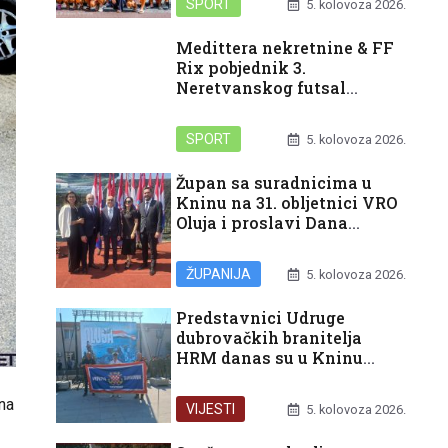
SPORT
5. kolovoza 2026.
Medittera nekretnine & FF
Rix pobjednik 3.
Neretvanskog futsal
turnira
SPORT
5. kolovoza 2026.
Župan sa suradnicima u
Kninu na 31. obljetnici VRO
Oluja i proslavi Dana
pobjede i domovinske
zahvalnosti i Dana
ŽUPANIJA
5. kolovoza 2026.
hrvatskih branitelja
Predstavnici Udruge
dubrovačkih branitelja
HRM danas su u Kninu
sudjelovali u obilježavanju
31. obljetnice vojno-
na
VIJESTI
5. kolovoza 2026.
redarstvene operacije Oluja