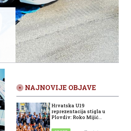
NAJNOVIJE OBJAVE
Hrvatska U19
reprezentacija stigla u
Plovdiv: Roko Mijić
spreman za Svjetsko
prvenstvo