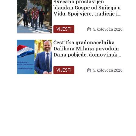
Svečano proslavljen
blagdan Gospe od Snijega u
Vidu: Spoj vjere, tradicije i
zahvalnosti
VIJESTI
5. kolovoza 2026.
Čestitka gradonačelnika
Dalibora Milana povodom
Dana pobjede, domovinske
zahvalnosti i Dana
hrvatskih branitelja
VIJESTI
5. kolovoza 2026.