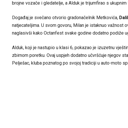
brojne vozače i gledatelje, a Alduk je trijumfirao s ukupn
Događaj je svečano otvorio gradonačelnik Metkovića,
Dali
natjecateljima. U svom govoru, Milan je istaknuo važnost ov
naglasivši kako Octanfest svake godine dodatno podiže 
Alduk, koji je nastupio u klasi 6, pokazao je izuzetnu vješti
zbirnom poretku. Ovaj uspjeh dodatno učvršćuje njegov sta
Pelješac, kluba poznatog po svojoj tradiciji u auto-moto sp