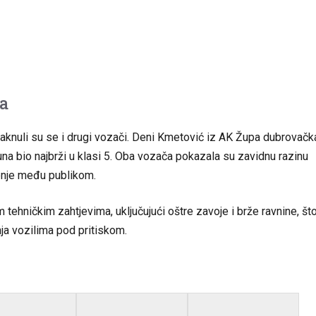
ma
istaknuli su se i drugi vozači. Deni Kmetović iz AK Župa dubrovačk
Kuna bio najbrži u klasi 5. Oba vozača pokazala su zavidnu razinu
đenje među publikom.
ehničkim zahtjevima, uključujući oštre zavoje i brže ravnine, št
nja vozilima pod pritiskom.