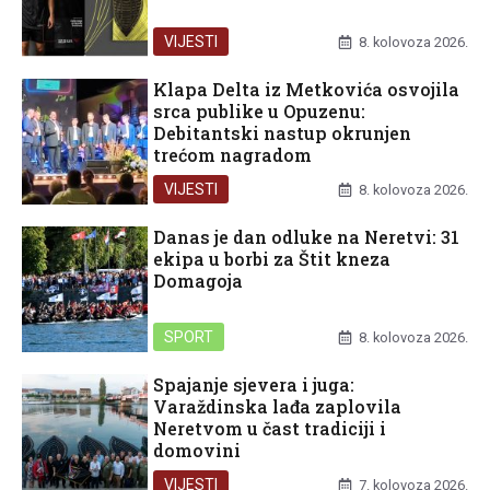
VIJESTI
8. kolovoza 2026.
Klapa Delta iz Metkovića osvojila
srca publike u Opuzenu:
Debitantski nastup okrunjen
trećom nagradom
VIJESTI
8. kolovoza 2026.
Danas je dan odluke na Neretvi: 31
ekipa u borbi za Štit kneza
Domagoja
SPORT
8. kolovoza 2026.
Spajanje sjevera i juga:
Varaždinska lađa zaplovila
Neretvom u čast tradiciji i
domovini
VIJESTI
7. kolovoza 2026.