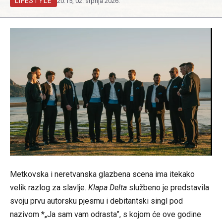
LIFESTYLE
20:15, 02. srpnja 2026.
Metkovska i neretvanska glazbena scena ima itekako
velik razlog za slavlje.
Klapa Delta
službeno je predstavila
svoju prvu autorsku pjesmu i debitantski singl pod
nazivom *„Ja sam vam odrasta”, s kojom će ove godine