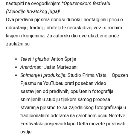
nastupiti na ovogodišnjem *
Opuzenskom festivalu
(Melodije hrvatskog juga)
!
Ova predivna pjesma donosi duboku, nostalgičnu priču o
odrastanju, tradiciji, obitelji te neraskidivoj vezi s rodnim
krajem i korijenima. Za autorski dio ove glazbene priče
zaslužni su:
Tekst i glazba:
Anton Šprlje
Aranžman:
Jašar Murtezani
Snimanje i produkcija:
Studio Prima Vista – Opuzen
Pjesmu na YouTubeu prati poseban video
sastavljen od predivnih, opuštenih fotografija
snimljenih u studiju tijekom samog procesa
stvaranja pjesme te sa zajedničkog fotografiranja u
tradicionalnim odorama na čarobnom ušću Neretve.
Festivalski prvijenac klape Delta možete poslušati
ovdje: