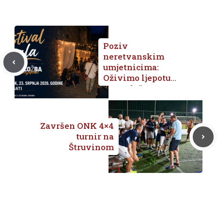
Poziv
neretvanskim
umjetnicima:
Oživimo ljepotu
stvaralaštva na
metkovskim
Skalama
Završen ONK 4×4
turnir na
Štruvinom