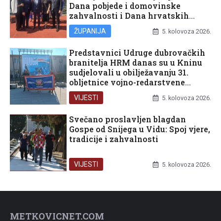
Dana pobjede i domovinske
zahvalnosti i Dana hrvatskih
branitelja
ŽUPANIJA
5. kolovoza 2026.
Predstavnici Udruge dubrovačkih
branitelja HRM danas su u Kninu
sudjelovali u obilježavanju 31.
obljetnice vojno-redarstvene
operacije Oluja
VIJESTI
5. kolovoza 2026.
Svečano proslavljen blagdan
Gospe od Snijega u Vidu: Spoj vjere,
tradicije i zahvalnosti
VIJESTI
5. kolovoza 2026.
METKOVICNET.COM