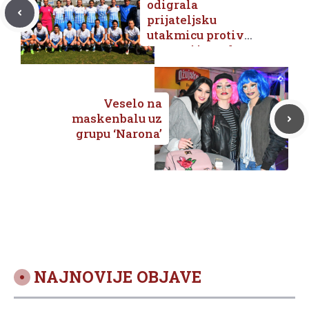
odigrala
prijateljsku
utakmicu protiv
‘Donata’ iz Zadra
povodom 5.
rođendana
postojanja
Veselo na
maskenbalu uz
grupu ‘Narona’
NAJNOVIJE OBJAVE