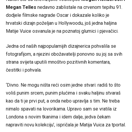
Megan Telles
nedavno zablistale na crvenom tepihu 91.
dodjele filmske nagrade Oscar i dokazale koliko je
hrvatski dizajn poželjan u Hollywoodu, još jedna haljina
Matije Vuice osvanula je na poznatoj glumici i pjevačici.
Jedna od naših najpopularnijih dizajnerica pohvalila se
fotografijom, a njezini obožavatelji ponovno su joj sa svih
strana svijeta uputili mnoštvo pozitivnih komentara,
čestitki i pohvala.
‘Divno. Ne mogu ništa reći osim jedne stvari: radiš to što
voliš punim srcem, punim plućima i svaku haljinu stvaraš
kao da ti je prvi put, a onda nebo upravlja s tim. Ne treba
nimalo spavati na lovorikama. Upravo sam se vratila iz
Londona s novim tkanima i idem dalje, jedva čekam
napraviti novu kolekciju’, ispričala je Matija Vuica za tportal.