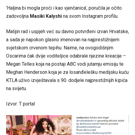
‘Haljina bi mogla proći i kao vjenčanica’, poručila je očito
zadovoljna
Masiki Kalyshi
na svom Instagram profilu.
Matijin rad i uspjeh već su davno potvrđeni izvan Hrvatske,
a sada je napokon glasno imenovan na najprestižnijem
svjetskom crvenom tepihu. Naime, na ovogodišnjim
Oscarima čak dvije voditeljice odabrale njezine kreacije –
Megan Telles koja na postaji ABC vodi jutarnju emisiju te
Meghan Henderson koja je za losanđelešku medijsku kuću
KTLA uživo izvještavala s 90. dodjele najprestižnijih kipića
na svijetu.
Izvor:
T portal