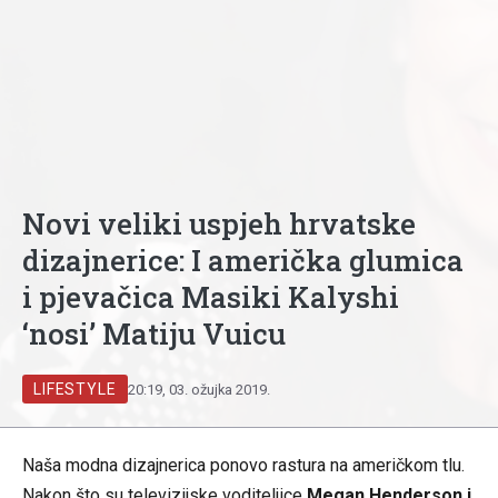
Novi veliki uspjeh hrvatske
dizajnerice: I američka glumica
i pjevačica Masiki Kalyshi
‘nosi’ Matiju Vuicu
LIFESTYLE
20:19, 03. ožujka 2019.
Naša modna dizajnerica ponovo rastura na američkom tlu.
Nakon što su televizijske voditeljice
Megan Henderson i