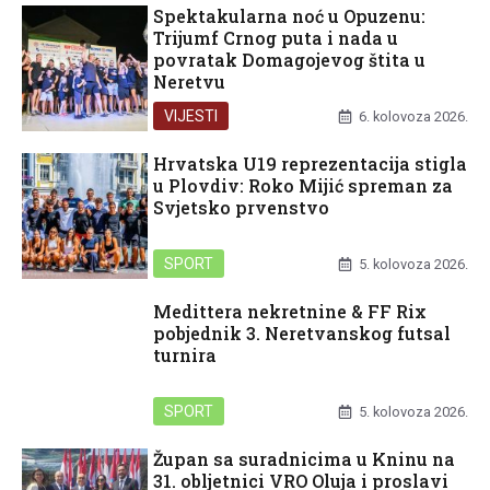
Spektakularna noć u Opuzenu:
Trijumf Crnog puta i nada u
povratak Domagojevog štita u
Neretvu
VIJESTI
6. kolovoza 2026.
Hrvatska U19 reprezentacija stigla
u Plovdiv: Roko Mijić spreman za
Svjetsko prvenstvo
SPORT
5. kolovoza 2026.
Medittera nekretnine & FF Rix
pobjednik 3. Neretvanskog futsal
turnira
SPORT
5. kolovoza 2026.
Župan sa suradnicima u Kninu na
31. obljetnici VRO Oluja i proslavi