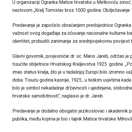
U organizaciji Ogranka Matice hrvatske u Metkoviću sinoć 
naslovom „Kralj Tomislav kroz 1000 godina: Obilježavanje 
Predavanje je započelo obraćanjem predsjednice Ogranka Ma
važnost ovog događaja za očuvanje nacionalne kulturne bašti
identitet, probudili zanimanje za srednjovjekovnu povijest te
Glavni govornik, povjesničar dr. sc. Mario Jareb, održao je 
tisućite obljetnice Hrvatskog Kraljevstva 1925. godine. „Pov
imao status kralja, što je u tadašnjoj Europi bilo iznimno v
doba. Tisuću godina kasnije, 1925., u teškim uvjetima kada j
bilo je simbol nekadašnje državnosti i ujedinjene, slobodne
hrvatske samobitnosti“, naglasio je dr. Jareb.
Predavanje je dodatno obogatio jezikoslovac i akademik pro
publika, među kojima je bio i tajnik Matice hrvatske Mihovil