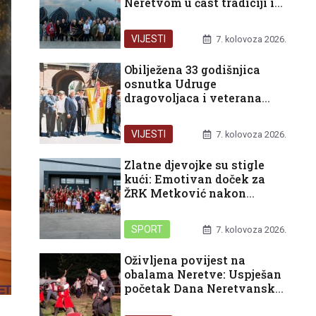
Neretvom u čast tradiciji i
domovini
VIJESTI
7. kolovoza 2026.
Obilježena 33 godišnjica
osnutka Udruge
dragovoljaca i veterana
Domovinskog rata
Republike Hrvatske u
VIJESTI
7. kolovoza 2026.
organizaciji Podružnice
Dubrovačko-neretvanske
Zlatne djevojke su stigle
županije
kući: Emotivan doček za
ŽRK Metković nakon
pokoravanja HEP turnira u
Rijeci
SPORT
7. kolovoza 2026.
Oživljena povijest na
obalama Neretve: Uspješan
početak Dana Neretvanske
kneževine i bogat vikend