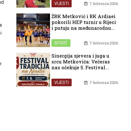
pred nama
od
VIJESTI
7. kolovoza 2026.
ŽRK Metković i RK Ardiaei
pokorili HEP turnir u Rijeci
a
i putuju na međunarodnu
i
završnicu u Split
SPORT
7. kolovoza 2026.
Sinergija sjevera i juga u
srcu Metkovića: Večeras
e
nas očekuje 5. Festival
o
tradicija na Neretvi
VIJESTI
7. kolovoza 2026.