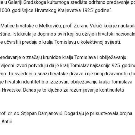
je u Galeriji Gradskoga kulturnoga središta održano predavanje p
1000. godišnjice Hrvatskog Kraljevstva 1925. godine“.
tice hrvatske u Metkoviću, prof. Zorane Vekić, koja je naglasil
ne. Istaknula je doprinos svih koji su oživjeli hrvatski nacionaln
 učvrstili predaju o kralju Tomislavu u kolektivnoj svijesti.
predavanje o značaju krunidbe kralja Tomislava i obilježavanju
ijesni izvori potvrđuju da je kralj Tomislav najkasnije 925. godin
ažno. To svjedoči o snazi hrvatske države i njezinoj državnosti u t
e hrvatski identitet bio izazovan, obilježavanje kralja Tomislava
 Hrvatske. Danas je to ključno za razumijevanje kontinuiteta
f. dr. sc. Stjepan Damjanović. Događaju je prisustvovala brojna
 Antić.