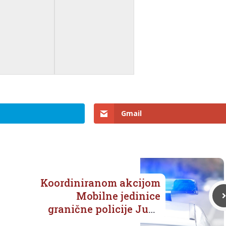
Gmail
Koordiniranom akcijom
Mobilne jedinice
granične policije Jug i
PP Metković