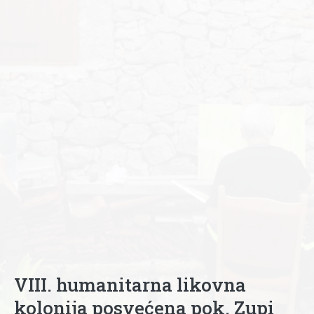
VIII. humanitarna likovna
kolonija posvećena pok. Zupi