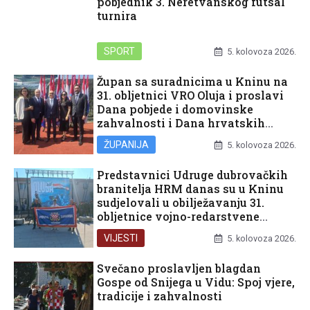
pobjednik 3. Neretvanskog futsal
turnira
SPORT
5. kolovoza 2026.
Župan sa suradnicima u Kninu na
31. obljetnici VRO Oluja i proslavi
Dana pobjede i domovinske
zahvalnosti i Dana hrvatskih
branitelja
ŽUPANIJA
5. kolovoza 2026.
Predstavnici Udruge dubrovačkih
branitelja HRM danas su u Kninu
sudjelovali u obilježavanju 31.
obljetnice vojno-redarstvene
operacije Oluja
VIJESTI
5. kolovoza 2026.
Svečano proslavljen blagdan
Gospe od Snijega u Vidu: Spoj vjere,
tradicije i zahvalnosti