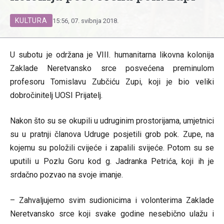
KULTURA
15:56, 07. svibnja 2018.
U subotu je održana je VIII. humanitarna likovna kolonija
Zaklade Neretvansko srce posvećena preminulom
profesoru Tomislavu Zubčiću Zupi, koji je bio veliki
dobročinitelj UOSI Prijatelj.
Nakon što su se okupili u udruginim prostorijama, umjetnici
su u pratnji članova Udruge posjetili grob pok. Zupe, na
kojemu su položili cvijeće i zapalili svijeće. Potom su se
uputili u Pozlu Goru kod g. Jadranka Petrića, koji ih je
srdačno pozvao na svoje imanje.
– Zahvaljujemo svim sudionicima i volonterima Zaklade
Neretvansko srce koji svake godine nesebično ulažu i