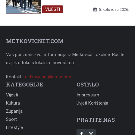
VIJESTI
5. kolovoza 2026.
METKOVICNET.COM
Vaš pouzdan izvor informacija iz Metkovića i okolice. Budite
uvijek u toku s lokalnim novostima.
Kontakt:
metkovicnet@gmail.com
KATEGORIJE
OSTALO
Vijesti
Impressum
Kultura
Uvjeti Korištenja
Županija
PRATITE NAS
Sport
Lifestyle