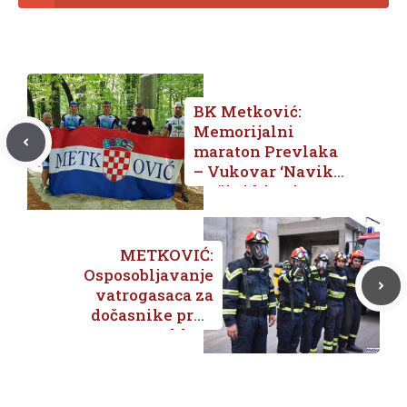
BK Metković:
Memorijalni
maraton Prevlaka
– Vukovar ‘Navik
on živi ki zgine
pošteno’
METKOVIĆ:
Osposobljavanje
vatrogasaca za
dočasnike prve
klase