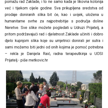
pomažu rad Zaklade, i to ne samo kada je likovna kolonija
već i tijekom cijele godine. Sva prikupljena sredstva od
prodaje doniranih slika bit će, kao i uvijek, uložena u
humanitarne svrhe za najpotrebitije s područja doline
Neretve. Sve slike možete pogledati u Udruzi Prijatelj, a
pritom podržavajući rad i djelatnost Zaklade učiniti i dobro
djelo kupnjom slika koje su umjetnici donirali jer sutra i
sami možemo biti jedni od onih kojima je pomoć potrebna
– rekla je Danijela Raić, radna terapeutkinja u UOSI
Prijatelj.- piše
metkovic.hr