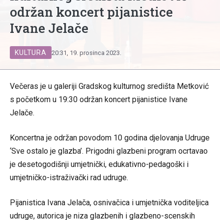
održan koncert pijanistice
Ivane Jelače
KULTURA
20:31, 19. prosinca 2023.
Večeras je u galeriji Gradskog kulturnog središta Metković
s početkom u 19:30 održan koncert pijanistice Ivane
Jelače.
Koncertna je održan povodom 10 godina djelovanja Udruge
‘Sve ostalo je glazba’. Prigodni glazbeni program ocrtavao
je desetogodišnji umjetnički, edukativno-pedagoški i
umjetničko-istraživački rad udruge.
Pijanistica Ivana Jelača, osnivačica i umjetnička voditeljica
udruge, autorica je niza glazbenih i glazbeno-scenskih