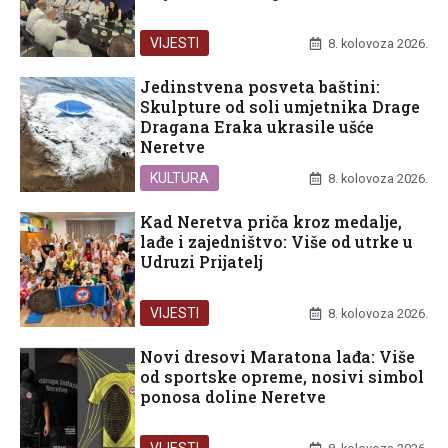
VIJESTI
8. kolovoza 2026.
Jedinstvena posveta baštini:
Skulpture od soli umjetnika Drage
Dragana Eraka ukrasile ušće
Neretve
KULTURA
8. kolovoza 2026.
Kad Neretva priča kroz medalje,
lađe i zajedništvo: Više od utrke u
Udruzi Prijatelj
VIJESTI
8. kolovoza 2026.
Novi dresovi Maratona lađa: Više
od sportske opreme, nosivi simbol
ponosa doline Neretve
VIJESTI