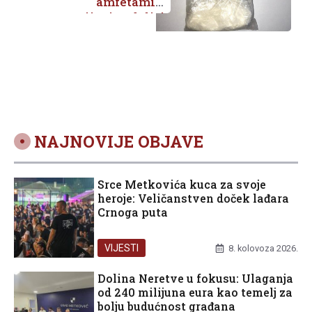
amfetamin
namijenjen daljoj
preprodaji
NAJNOVIJE OBJAVE
Srce Metkovića kuca za svoje
heroje: Veličanstven doček lađara
Crnoga puta
VIJESTI
8. kolovoza 2026.
Dolina Neretve u fokusu: Ulaganja
od 240 milijuna eura kao temelj za
bolju budućnost građana