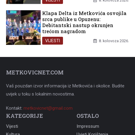
8. kolovoza 2026.
Klapa Delta iz Metkovića osvojila
srca publike u Opuzenu:
Debitantski nastup okrunjen
trećom nagradom
VIJESTI
8. kolovoza 2026.
METKOVICNET.COM
Vaš pouzdan izvor informacija iz Metkovića i okolice. Budite
uvijek u toku s lokalnim novostima.
Kontakt:
metkovicnet@gmail.com
KATEGORIJE
OSTALO
Vijesti
Impressum
Kultura
Uvjeti Korištenja