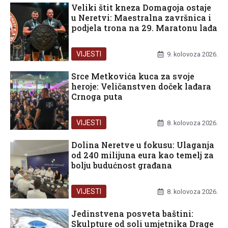
Veliki štit kneza Domagoja ostaje
u Neretvi: Maestralna završnica i
podjela trona na 29. Maratonu lađa
VIJESTI
9. kolovoza 2026.
Srce Metkovića kuca za svoje
heroje: Veličanstven doček lađara
Crnoga puta
VIJESTI
8. kolovoza 2026.
Dolina Neretve u fokusu: Ulaganja
od 240 milijuna eura kao temelj za
bolju budućnost građana
VIJESTI
8. kolovoza 2026.
Jedinstvena posveta baštini:
Skulpture od soli umjetnika Drage