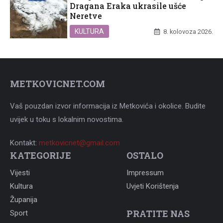
Dragana Eraka ukrasile ušće
Neretve
KULTURA
8. kolovoza 2026.
METKOVICNET.COM
Vaš pouzdan izvor informacija iz Metkovića i okolice. Budite
uvijek u toku s lokalnim novostima.
Kontakt:
metkovicnet@gmail.com
KATEGORIJE
OSTALO
Vijesti
Impressum
Kultura
Uvjeti Korištenja
Županija
PRATITE NAS
Sport