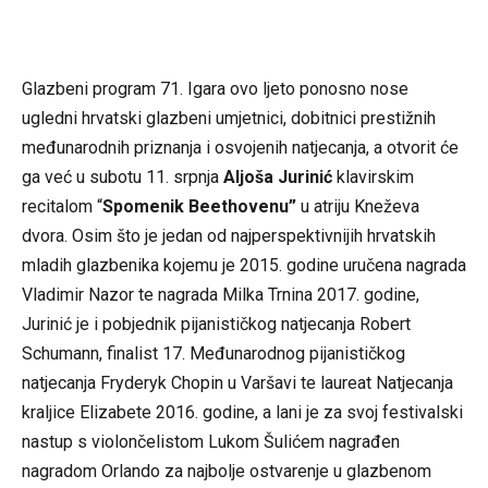
Glazbeni program 71. Igara ovo ljeto ponosno nose
ugledni hrvatski glazbeni umjetnici, dobitnici prestižnih
međunarodnih priznanja i osvojenih natjecanja, a otvorit će
ga već u subotu 11. srpnja
Aljoša Jurinić
klavirskim
recitalom “
Spomenik Beethovenu”
u atriju Kneževa
dvora. Osim što je jedan od najperspektivnijih hrvatskih
mladih glazbenika kojemu je 2015. godine uručena nagrada
Vladimir Nazor te nagrada Milka Trnina 2017. godine,
Jurinić je i pobjednik pijanističkog natjecanja Robert
Schumann, finalist 17. Međunarodnog pijanističkog
natjecanja Fryderyk Chopin u Varšavi te laureat Natjecanja
kraljice Elizabete 2016. godine, a lani je za svoj festivalski
nastup s violončelistom Lukom Šulićem nagrađen
nagradom Orlando za najbolje ostvarenje u glazbenom