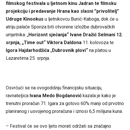
filmskog festivala
u ljetnom kinu Jadran te
filmsku
projekciju i predavanje
Hrana kao slasni ”privolitelj”
Udruge Kinookus
u ljetnikovcu Bunić-Kaboga, dok će u
atriju palače Sponza biti otvorene izložbe dubrovačkih
umjetnika: „
Horizont sjećanja
“
Ivane Dražić Selmani
12.
srpnja,
„
Time out
“
Viktora Daldona
11. kolovoza te
Igora Hajdarhodžića
„
Dubrovnik plovi
“
na platou u
Lazaretima 25. srpnja.
Osvrćući se na ovogodišnju financijsku situaciju,
ravnateljica
Ivana Medo Bogdanović
kazala je kako je
trenutni proračun 71. Igara za gotovo 60% manji od prvotno
planiranog i usvojenog proračuna i iznosi 6,5 milijuna kuna.
– Festival će se ovo ljeto morati održati sa značajno