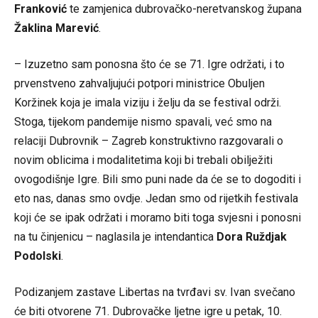
Franković
te zamjenica dubrovačko-neretvanskog župana
Žaklina Marević
.
– Izuzetno sam ponosna što će se 71. Igre održati, i to
prvenstveno zahvaljujući potpori ministrice Obuljen
Koržinek koja je imala viziju i želju da se festival održi.
Stoga, tijekom pandemije nismo spavali, već smo na
relaciji Dubrovnik – Zagreb konstruktivno razgovarali o
novim oblicima i modalitetima koji bi trebali obilježiti
ovogodišnje Igre. Bili smo puni nade da će se to dogoditi i
eto nas, danas smo ovdje. Jedan smo od rijetkih festivala
koji će se ipak održati i moramo biti toga svjesni i ponosni
na tu činjenicu – naglasila je intendantica
Dora Ruždjak
Podolski
.
Podizanjem zastave Libertas na tvrđavi sv. Ivan svečano
će biti otvorene 71. Dubrovačke ljetne igre u petak, 10.