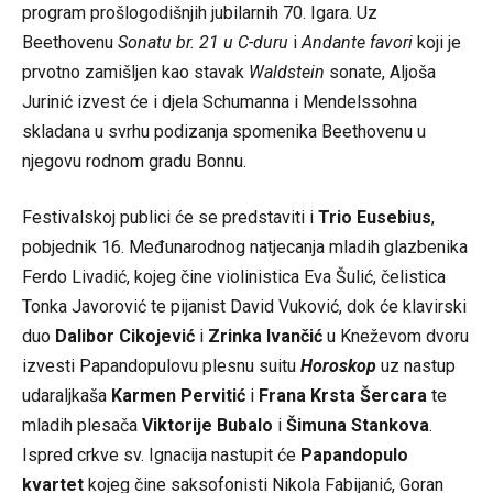
program prošlogodišnjih jubilarnih 70. Igara. Uz
Beethovenu
Sonatu br. 21 u C-duru
i
Andante favori
koji je
prvotno zamišljen kao stavak
Waldstein
sonate, Aljoša
Jurinić izvest će i djela Schumanna i Mendelssohna
skladana u svrhu podizanja spomenika Beethovenu u
njegovu rodnom gradu Bonnu.
Festivalskoj publici će se predstaviti i
Trio Eusebius
,
pobjednik 16. Međunarodnog natjecanja mladih glazbenika
Ferdo Livadić, kojeg čine violinistica Eva Šulić, čelistica
Tonka Javorović te pijanist David Vuković, dok će klavirski
duo
Dalibor Cikojević
i
Zrinka Ivančić
u Kneževom dvoru
izvesti Papandopulovu plesnu suitu
Horoskop
uz nastup
udaraljkaša
Karmen Pervitić
i
Frana Krsta Šercara
te
mladih plesača
Viktorije Bubalo
i
Šimuna Stankova
.
Ispred crkve sv. Ignacija nastupit će
Papandopulo
kvartet
kojeg čine saksofonisti Nikola Fabijanić, Goran