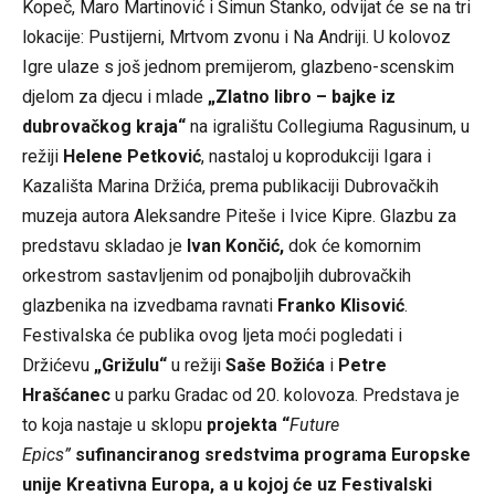
Kopeč, Maro Martinović i Šimun Stanko, odvijat će se na tri
lokacije: Pustijerni, Mrtvom zvonu i Na Andriji. U kolovoz
Igre ulaze s još jednom premijerom, glazbeno-scenskim
djelom za djecu i mlade
„Zlatno libro – bajke iz
dubrovačkog kraja
“
na igralištu Collegiuma Ragusinum, u
režiji
Helene Petković
, nastaloj u koprodukciji Igara i
Kazališta Marina Držića, prema publikaciji Dubrovačkih
muzeja autora Aleksandre Piteše i Ivice Kipre. Glazbu za
predstavu skladao je
Ivan Končić,
dok će komornim
orkestrom sastavljenim od ponajboljih dubrovačkih
glazbenika na izvedbama ravnati
Franko Klisović
.
Festivalska će publika ovog ljeta moći pogledati i
Držićevu
„Grižulu
“
u režiji
Saše Božića
i
Petre
Hrašćanec
u parku Gradac od 20. kolovoza. Predstava je
to koja nastaje u sklopu
projekta
“
Future
Epics”
sufinanciranog sredstvima programa Europske
unije Kreativna Europa, a u kojoj će uz Festivalski