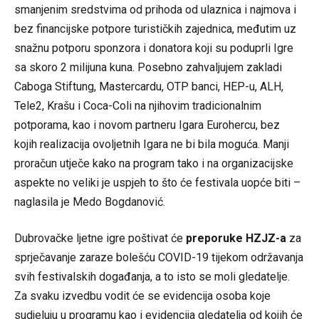
smanjenim sredstvima od prihoda od ulaznica i najmova i
bez financijske potpore turističkih zajednica, međutim uz
snažnu potporu sponzora i donatora koji su poduprli Igre
sa skoro 2 milijuna kuna. Posebno zahvaljujem zakladi
Caboga Stiftung, Mastercardu, OTP banci, HEP-u, ALH,
Tele2, Krašu i Coca-Coli na njihovim tradicionalnim
potporama, kao i novom partneru Igara Eurohercu, bez
kojih realizacija ovoljetnih Igara ne bi bila moguća. Manji
proračun utječe kako na program tako i na organizacijske
aspekte no veliki je uspjeh to što će festivala uopće biti –
naglasila je Medo Bogdanović.
Dubrovačke ljetne igre poštivat će
preporuke HZJZ-a
za
sprječavanje zaraze bolešću COVID-19 tijekom održavanja
svih festivalskih događanja, a to isto se moli gledatelje.
Za svaku izvedbu vodit će se evidencija osoba koje
sudjeluju u programu kao i evidencija gledatelja od kojih će