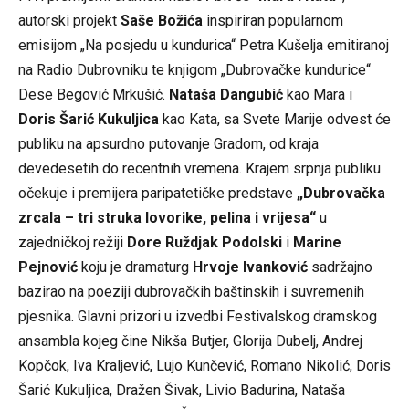
autorski projekt
Saše Božića
inspiriran popularnom
emisijom „Na posjedu u kundurica“ Petra Kušelja emitiranoj
na Radio Dubrovniku te knjigom „Dubrovačke kundurice“
Dese Begović Mrkušić.
Nataša Dangubić
kao Mara i
Doris Šarić Kukuljica
kao Kata, sa Svete Marije odvest će
publiku na apsurdno putovanje Gradom, od kraja
devedesetih do recentnih vremena. Krajem srpnja publiku
očekuje i premijera paripatetičke predstave
„Dubrovačka
zrcala – tri struka lovorike, pelina i vrijesa
“
u
zajedničkoj režiji
Dore Ruždjak Podolski
i
Marine
Pejnović
koju je dramaturg
Hrvoje Ivanković
sadržajno
bazirao na poeziji dubrovačkih baštinskih i suvremenih
pjesnika. Glavni prizori u izvedbi Festivalskog dramskog
ansambla kojeg čine Nikša Butjer, Glorija Dubelj, Andrej
Kopčok, Iva Kraljević, Lujo Kunčević, Romano Nikolić, Doris
Šarić Kukuljica, Dražen Šivak, Livio Badurina, Nataša