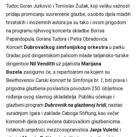
Tudor, Goran Jurković i Tomislav Žužak, koji veliku važnost
pridaju promicanju suvremene glazbe, osobito djela mladih
hrvatskih i inozemnih autora pa su tako i ovom prigodom
na programu njihovog koncerta skladbe Borisa
Papandopula, Gorana Tudora i Petra Obradovića.
Koncert
Dubrovačkog simfonijskog orkestra
u parku
Gradac pod dirigentskom palicom mlade talijansko-turske
dirigentice
Nil Venditti
uz pijanista
Marijana
Đuzela
zasigurno će, s repertoarom na kojem su
Beethovenov
Carski koncert
te
Simfonija br. 1
, biti prava i
prigodna glazbena poslastica povodom 250. obljetnice
rođenja ovog slavnog skladatelja. Publiku očekuje i
glazbeni program
Dubrovnik na glazbenoj hridi
, nastao
suradnjom Igara i zaklade Caboga Stiftung, kao večer
komornih djela posvećena dubrovačkim glazbenicima.
Istaknuti umjetnici, mezzosopranistica
Janja Vuletić
i