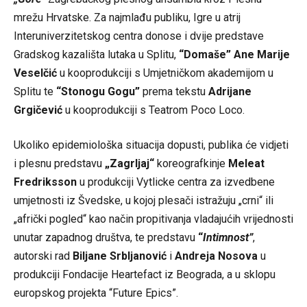
mrežu Hrvatske. Za najmlađu publiku, Igre u atrij
Interuniverzitetskog centra donose i dvije predstave
Gradskog kazališta lutaka u Splitu,
“Domaše”
Ane Marije
Veselčić
u kooprodukciji s Umjetničkom akademijom u
Splitu te
“Stonogu Gogu”
prema tekstu
Adrijane
Grgičević
u kooprodukciji s Teatrom Poco Loco.
Ukoliko epidemiološka situacija dopusti, publika će vidjeti
i plesnu predstavu
„
Zagrljaj
“
koreografkinje
Meleat
Fredriksson
u produkciji Vytlicke centra za izvedbene
umjetnosti iz Švedske, u kojoj plesači istražuju „crni“ ili
„afrički pogled“ kao način propitivanja vladajućih vrijednosti
unutar zapadnog društva, te predstavu
“
Intimnost”
,
autorski rad
Biljane Srbljanović
i
Andreja Nosova
u
produkciji Fondacije Heartefact iz Beograda, a u sklopu
europskog projekta “Future Epics”.