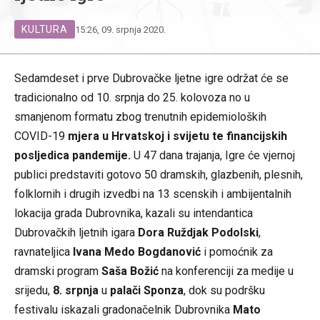
KULTURA
15:26, 09. srpnja 2020.
Sedamdeset i prve Dubrovačke ljetne igre održat će se
tradicionalno od 10. srpnja do 25. kolovoza no u
smanjenom formatu zbog trenutnih epidemioloških
COVID-19
mjera u Hrvatskoj i svijetu te financijskih
posljedica pandemije.
U 47 dana trajanja, Igre će vjernoj
publici predstaviti gotovo 50 dramskih, glazbenih, plesnih,
folklornih i drugih izvedbi na 13 scenskih i ambijentalnih
lokacija grada Dubrovnika, kazali su intendantica
Dubrovačkih ljetnih igara
Dora Ruždjak Podolski
,
ravnateljica
Ivana Medo Bogdanović
i pomoćnik za
dramski program
Saša Božić
na konferenciji za medije u
srijedu,
8. srpnja
u
palači Sponza
, dok su podršku
festivalu iskazali gradonačelnik Dubrovnika
Mato