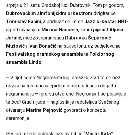
srpnja u 21 sat u Gradskoj luci Dubrovnik. Tom prigodom,
Dubrovačkim simfonijskim orkestrom
dirigirat će
Tomislav Fačini
, a pridružit će im se
Jazz orkestar HRT-
a
pod ravnanjem
Mirona Hausera
, zatim pijanist
Aljoša
Jurinić
, mezzosopranistica
Dubravka Šeparović
Mušović
i
Ivan Bonačić
na saksofonu, uz sudjelovanje
Festivalskog dramskog ansambla
te
Folklornog
ansambla Linđo
.
– Vidjet ćemo Negromanta koji dolazi u Grad te se bez
obzira na trenutačnu epidemiološku situaciju događa
negromancija – Igre su otvorene. Negromant se pojavljuje
te
budi
Grad i ljude – naglasila je redateljica Svečanog
otvaranja
Marina Pejnović
govoreći o konceptu
ceremonije.
Prvi premijerni dramski naslov bit će “
Mara i Kata”
,