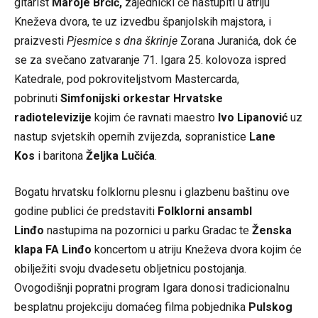
gitarist
Maroje Brčić,
zajednički će nastupiti u atriju
Kneževa dvora, te uz izvedbu španjolskih majstora, i
praizvesti
Pjesmice s dna škrinje
Zorana Juranića, dok će
se za svečano zatvaranje 71. Igara 25. kolovoza ispred
Katedrale, pod pokroviteljstvom Mastercarda,
pobrinuti
Simfonijski orkestar Hrvatske
radiotelevizije
kojim će ravnati maestro
Ivo Lipanović
uz
nastup svjetskih opernih zvijezda, sopranistice
Lane
Kos
i baritona
Željka Lučića
.
Bogatu hrvatsku folklornu plesnu i glazbenu baštinu ove
godine publici će predstaviti
Folklorni ansambl
Linđo
nastupima na pozornici u parku Gradac te
Ženska
klapa FA Linđo
koncertom u atriju Kneževa dvora kojim će
obilježiti svoju dvadesetu obljetnicu postojanja.
Ovogodišnji popratni program Igara donosi tradicionalnu
besplatnu projekciju domaćeg filma pobjednika
Pulskog