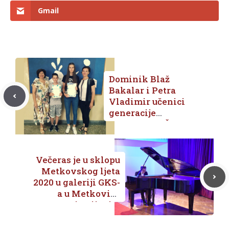
Gmail
Dominik Blaž
Bakalar i Petra
Vladimir učenici
generacije
2012.-2020. OŠ
Stjepana Radića
Večeras je u sklopu
Metkovskog ljeta
2020 u galeriji GKS-
a u Metkoviću
nastupio pijanist
Lovre Marušić