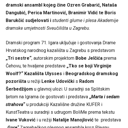
dramski ansambl kojeg čine Ozren Grabarić, Nataša
Dangubić, Perica Martinović, Branimir Vidić te Boris
Barukčić sudjelovati i
studenti glume i plesa Akademije
dramske umjetnosti Sveučilišta u Zagrebu.
Dramski program 71. Igara uključuje i gostovanja Drame
Hrvatskog narodnog kazališta u Zagrebu s predstavom
„Tri sestre
“
, autorskim projektom
Bobe Jelčića
prema
Čehovu, te hvaljene predstave
„
Tko se boji Virginije
Woolf?
“
Kazališta Ulysses
i
Beogradskog dramskog
pozorišta
u režiji
Lenke Udovički
s
Radom
Šerbedžijom
u glavnoj ulozi. U suradnji sa Splitskim
ljetom na Igrama će gostovati i predstava
„
Marta i sedam
strahova
“
u produkciji Kazališne družine KUFER i
KunstTeatra u suradnji s udrugom BoliMe prema tekstu
Ivane Vuković
i u režiji
Natalije Manojlović
te predstava
„
Gore
“
Zagrebačkog plesnog ansambla kroz Plesnu